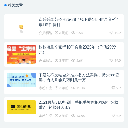
相关文章
众乐乐老苏·6月26-28号线下课14小时录音+字
幕+课件资料
会员精品
3 周前
2.6K
49.9
秋秋流量全家桶10门合集2023年（价值2999
元）
会员精品
3 年前
5.6K
49.9
不建站不发帖做外推排名方法实操，持久seo霸
屏，有人月赚几万到几十万
爆粉引流
3 年前
11.0K
9.9
2021最新SEO培训：手把手教你把网站打造权
重7，轻松月入3万
爆粉引流
3 年前
13.8K
9.9