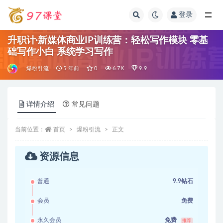
登录
全部
升职计·新媒体商业IP训练营：轻松写作模块 零基
础写作小白 系统学习写作
爆粉引流
5 年前
0
6.7K
9.9
详情介绍
常见问题
当前位置：
首页
爆粉引流
正文
资源信息
普通
9.9钻石
会员
免费
永久会员
免费
推荐