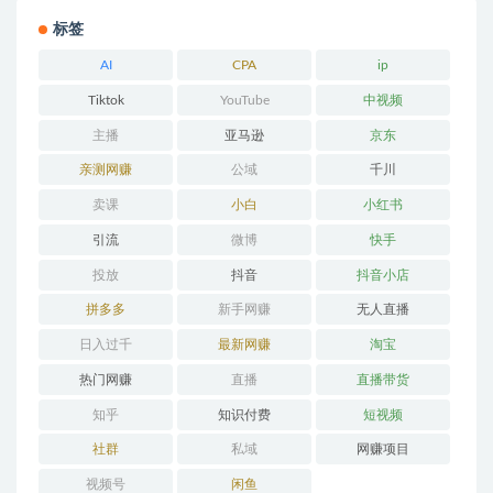
标签
AI
CPA
ip
Tiktok
YouTube
中视频
主播
亚马逊
京东
亲测网赚
公域
千川
卖课
小白
小红书
引流
微博
快手
投放
抖音
抖音小店
拼多多
新手网赚
无人直播
日入过千
最新网赚
淘宝
热门网赚
直播
直播带货
知乎
知识付费
短视频
社群
私域
网赚项目
视频号
闲鱼