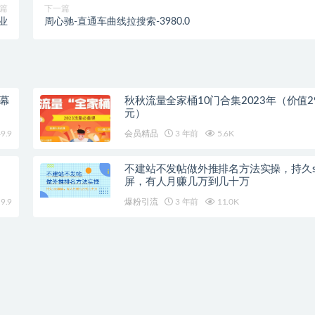
篇
下一篇
业
周心驰-直通车曲线拉搜索-3980.0
字幕
秋秋流量全家桶10门合集2023年（价值29
元）
9.9
会员精品
3 年前
5.6K
不建站不发帖做外推排名方法实操，持久s
屏，有人月赚几万到几十万
9.9
爆粉引流
3 年前
11.0K