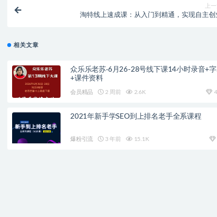
上一
淘特线上速成课：从入门到精通，实现自主创
相关文章
众乐乐老苏·6月26-28号线下课14小时录音+
+课件资料
会员精品
2 周前
2.6K
4
2021年新手学SEO到上排名老手全系课程
爆粉引流
3 年前
15.1K