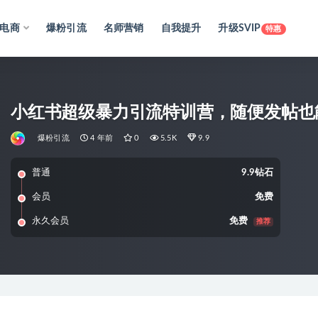
电商
爆粉引流
名师营销
自我提升
升级SVIP
特惠
小红书超级暴力引流特训营，随便发帖也
爆粉引流
4 年前
0
5.5K
9.9
普通
9.9钻石
会员
免费
永久会员
免费
推荐