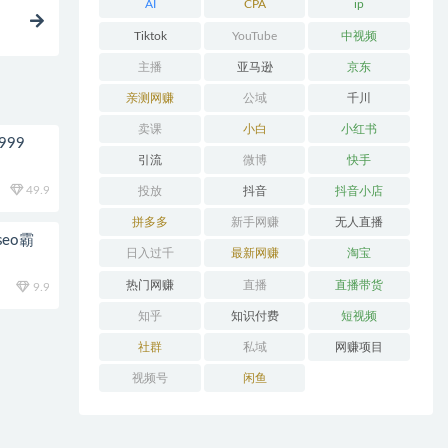
AI
CPA
ip
Tiktok
YouTube
中视频
主播
亚马逊
京东
亲测网赚
公域
千川
卖课
小白
小红书
99
引流
微博
快手
49.9
投放
抖音
抖音小店
拼多多
新手网赚
无人直播
eo霸
日入过千
最新网赚
淘宝
热门网赚
直播
直播带货
9.9
知乎
知识付费
短视频
社群
私域
网赚项目
视频号
闲鱼