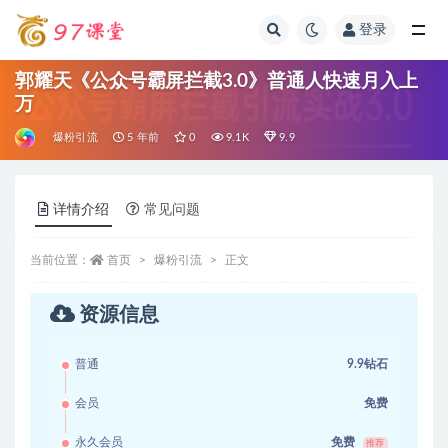
登录
全部
郭耀天《公众号霸屏拦截3.0》普通人快速月入上
万
爆粉引流
5 年前
0
9.1K
9.9
详情介绍
常见问题
当前位置：
首页
爆粉引流
正文
资源信息
普通
9.9钻石
会员
免费
永久会员
免费
推荐