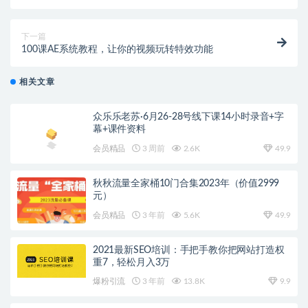
（附全套资源）
下一篇
100课AE系统教程，让你的视频玩转特效功能
相关文章
众乐乐老苏·6月26-28号线下课14小时录音+字
幕+课件资料
会员精品
3 周前
2.6K
49.9
秋秋流量全家桶10门合集2023年（价值2999
元）
会员精品
3 年前
5.6K
49.9
2021最新SEO培训：手把手教你把网站打造权
重7，轻松月入3万
爆粉引流
3 年前
13.8K
9.9