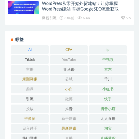
WordPress从零开始外贸建站：让你掌握
WordPress建站 掌握GoogleSEO流量获取
爆粉引流
3 年前
6.4K
9.9
标签
AI
CPA
ip
Tiktok
YouTube
中视频
主播
亚马逊
京东
亲测网赚
公域
千川
卖课
小白
小红书
引流
微博
快手
投放
抖音
抖音小店
拼多多
新手网赚
无人直播
日入过千
最新网赚
淘宝
热门网赚
直播
直播带货