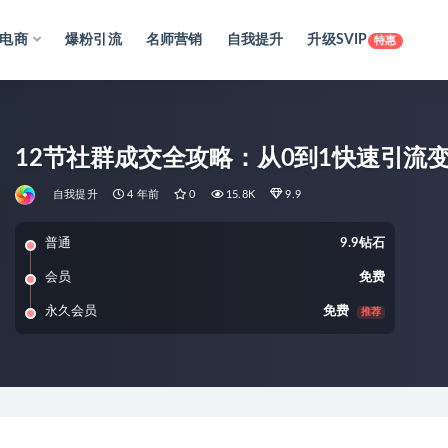
电商
爆粉引流
名师营销
自我提升
升级SVIP
特惠
12节社群成交全攻略：从0到1快速引流变
自我提升
4 年前
0
15.8K
9.9
普通
9.9钻石
会员
免费
永久会员
免费
推荐