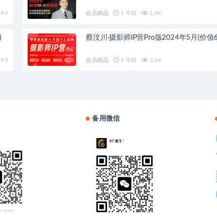
9.9
会员精品
1 年前
1.4K
)
蔡汶川·摄影师IP营Pro版2024年5月(价值6
9.9
会员精品
2 年前
3.2K
备用微信