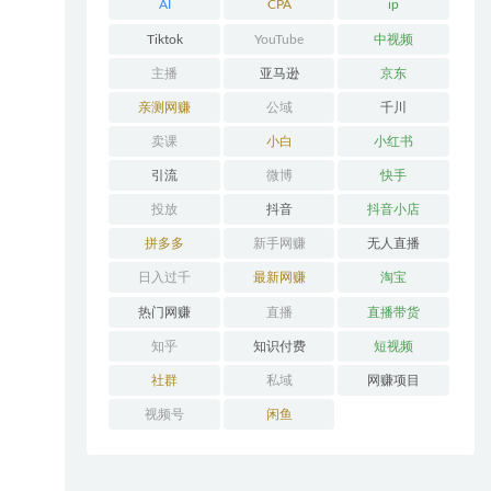
AI
CPA
ip
Tiktok
YouTube
中视频
主播
亚马逊
京东
亲测网赚
公域
千川
卖课
小白
小红书
引流
微博
快手
投放
抖音
抖音小店
拼多多
新手网赚
无人直播
日入过千
最新网赚
淘宝
热门网赚
直播
直播带货
知乎
知识付费
短视频
社群
私域
网赚项目
视频号
闲鱼