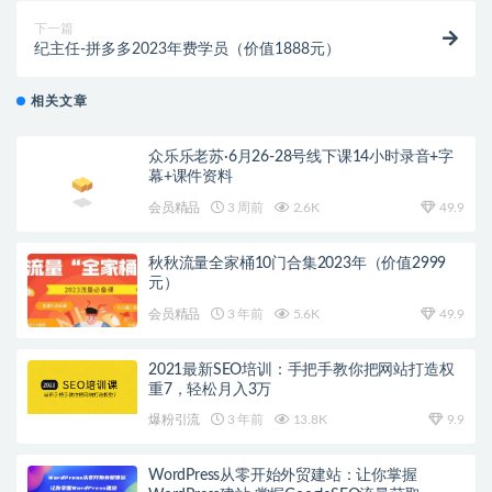
下一篇
纪主任-拼多多2023年费学员（价值1888元）
相关文章
众乐乐老苏·6月26-28号线下课14小时录音+字
幕+课件资料
会员精品
3 周前
2.6K
49.9
秋秋流量全家桶10门合集2023年（价值2999
元）
会员精品
3 年前
5.6K
49.9
2021最新SEO培训：手把手教你把网站打造权
重7，轻松月入3万
爆粉引流
3 年前
13.8K
9.9
WordPress从零开始外贸建站：让你掌握