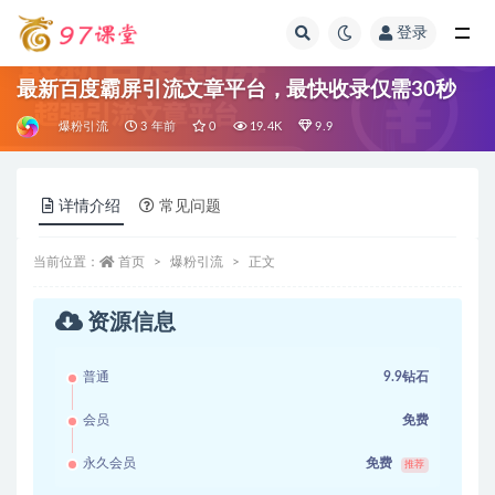
登录
全部
最新百度霸屏引流文章平台，最快收录仅需30秒
爆粉引流
3 年前
0
19.4K
9.9
详情介绍
常见问题
当前位置：
首页
爆粉引流
正文
资源信息
普通
9.9钻石
会员
免费
永久会员
免费
推荐