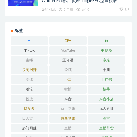
WordPress建站 掌握GoogleSEO流量获取
爆粉引流
3 年前
6.4K
9.9
标签
AI
CPA
ip
Tiktok
YouTube
中视频
主播
亚马逊
京东
亲测网赚
公域
千川
卖课
小白
小红书
引流
微博
快手
投放
抖音
抖音小店
拼多多
新手网赚
无人直播
日入过千
最新网赚
淘宝
热门网赚
直播
直播带货