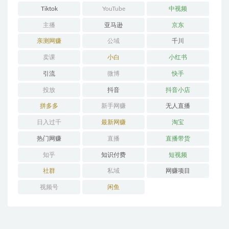
Tiktok
YouTube
中视频
主播
亚马逊
京东
亲测网赚
公域
千川
卖课
小白
小红书
引流
微博
快手
投放
抖音
抖音小店
拼多多
新手网赚
无人直播
日入过千
最新网赚
淘宝
热门网赚
直播
直播带货
知乎
知识付费
短视频
社群
私域
网赚项目
视频号
闲鱼