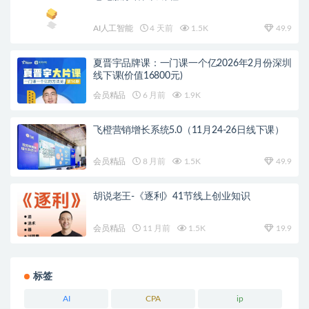
AI人工智能
4 天前
1.5K
49.9
夏晋宇品牌课：一门课一个亿2026年2月份深圳
线下课(价值16800元)
会员精品
6 月前
1.9K
飞橙营销增长系统5.0（11月24-26日线下课）
会员精品
8 月前
1.5K
49.9
胡说老王-《逐利》41节线上创业知识
会员精品
11 月前
1.5K
19.9
标签
AI
CPA
ip