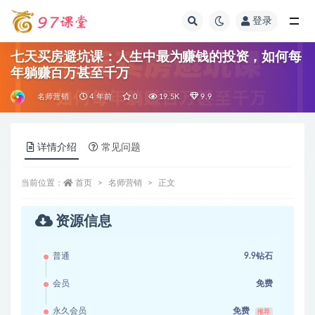
登录
全部
七天买房避坑课：人生中最为赚钱的投资，如何每
年躺赚百万甚至千万
名师营销
4 年前
0
19.5K
9.9
详情介绍
常见问题
当前位置：
首页
名师营销
正文
资源信息
普通
9.9钻石
会员
免费
永久会员
免费
推荐