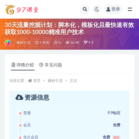
登录
全部
30天流量挖掘计划：脚本化，模板化且最快速有效
获取1000-10000精准用户技术
爆粉引流
3 年前
0
16.4K
9.9
详情介绍
常见问题
当前位置：
首页
爆粉引流
正文
资源信息
普通
9.9钻石
会员
免费
永久会员
免费
推荐