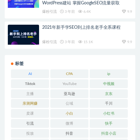
WordPress建站 掌握GoogleSEO流量获取
爆粉引流
3 年前
6.4K
9.9
2021年新手学SEO到上排名老手全系课程
爆粉引流
3 年前
15.1K
9.9
标签
AI
CPA
ip
Tiktok
YouTube
中视频
主播
亚马逊
京东
亲测网赚
公域
千川
卖课
小白
小红书
引流
微博
快手
投放
抖音
抖音小店