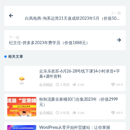
上一篇
白凤电商-淘系运营21天速成班2023年5月（价值5000
元）
下一篇
纪主任-拼多多2023年费学员（价值1888元）
相关文章
众乐乐老苏·6月26-28号线下课14小时录音+字
幕+课件资料
会员精品
3 周前
2.6K
49.9
秋秋流量全家桶10门合集2023年（价值2999
元）
会员精品
3 年前
5.6K
49.9
WordPress从零开始外贸建站：让你掌握