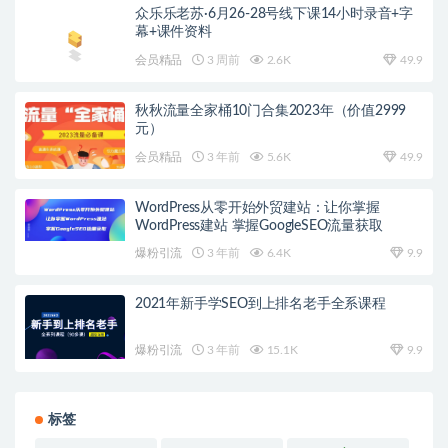
众乐乐老苏·6月26-28号线下课14小时录音+字
幕+课件资料
会员精品
3 周前
2.6K
49.9
秋秋流量全家桶10门合集2023年（价值2999
元）
会员精品
3 年前
5.6K
49.9
WordPress从零开始外贸建站：让你掌握
WordPress建站 掌握GoogleSEO流量获取
爆粉引流
3 年前
6.4K
9.9
2021年新手学SEO到上排名老手全系课程
爆粉引流
3 年前
15.1K
9.9
标签