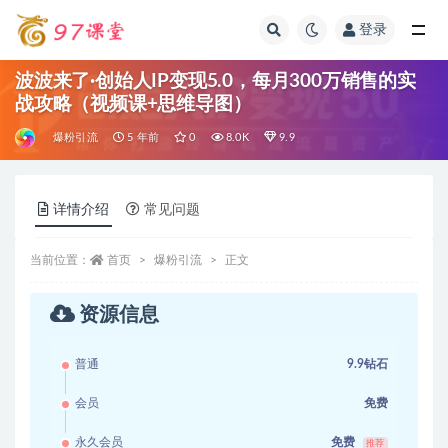
登录
全部
波波来了·创始人IP变现5.0，每月300万销售的实
战攻略（视频课+思维导图）
爆粉引流
5 年前
0
8.0K
9.9
详情介绍
常见问题
当前位置：
首页
爆粉引流
正文
资源信息
普通
9.9钻石
会员
免费
永久会员
免费
推荐