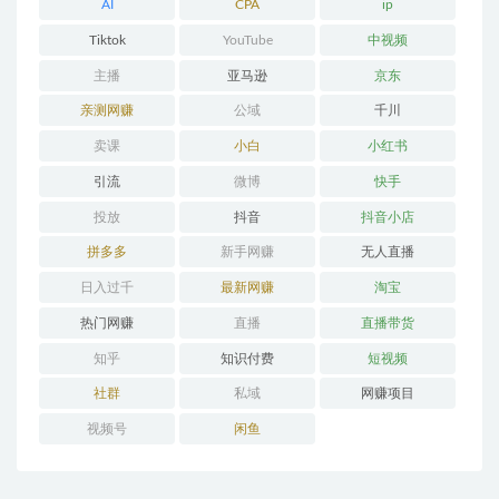
AI
CPA
ip
Tiktok
YouTube
中视频
主播
亚马逊
京东
亲测网赚
公域
千川
卖课
小白
小红书
引流
微博
快手
投放
抖音
抖音小店
拼多多
新手网赚
无人直播
日入过千
最新网赚
淘宝
热门网赚
直播
直播带货
知乎
知识付费
短视频
社群
私域
网赚项目
视频号
闲鱼