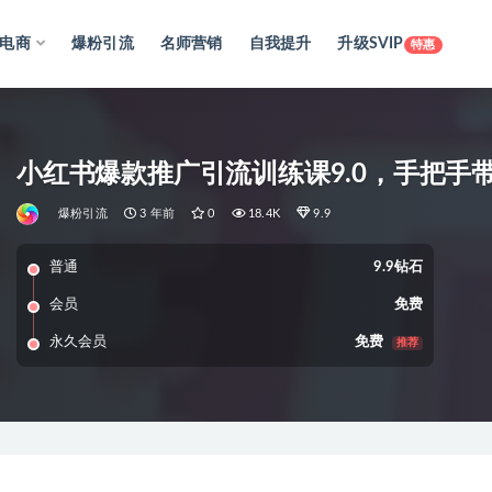
电商
爆粉引流
名师营销
自我提升
升级SVIP
特惠
小红书爆款推广引流训练课9.0，手把手
爆粉引流
3 年前
0
18.4K
9.9
普通
9.9钻石
会员
免费
永久会员
免费
推荐