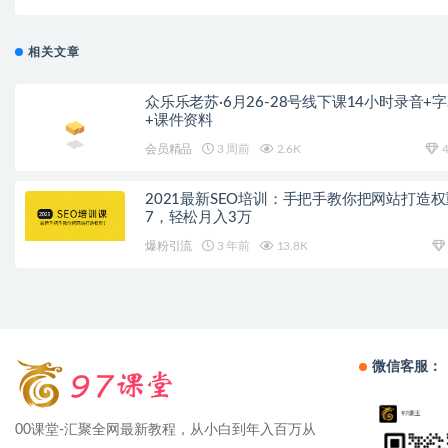
相关文章
众乐乐老苏·6月26-28号线下课14小时录音+
+课件资料
会员精品
3 周前
2.6K
4
2021最新SEO培训：手把手教你把网站打造权
7，轻松月入3万
爆粉引流
3 年前
13.8K
微信客服：
00课堂-汇聚全网最新教程，从小白到年入百万从