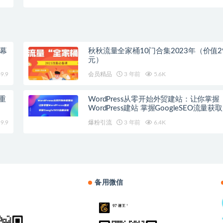
字幕
秋秋流量全家桶10门合集2023年（价值29
元）
9.9
会员精品
3 年前
5.6K
重
WordPress从零开始外贸建站：让你掌握
WordPress建站 掌握GoogleSEO流量获取
9.9
爆粉引流
3 年前
6.4K
备用微信