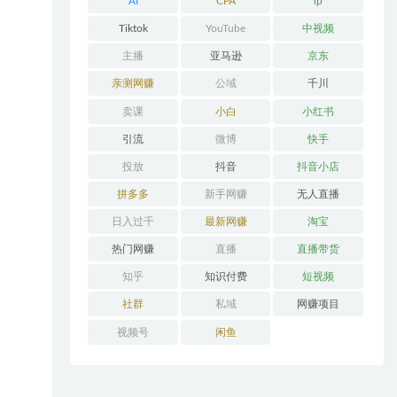
AI
CPA
ip
Tiktok
YouTube
中视频
主播
亚马逊
京东
亲测网赚
公域
千川
卖课
小白
小红书
引流
微博
快手
投放
抖音
抖音小店
拼多多
新手网赚
无人直播
日入过千
最新网赚
淘宝
热门网赚
直播
直播带货
知乎
知识付费
短视频
社群
私域
网赚项目
视频号
闲鱼