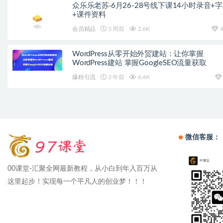
众乐乐老苏·6月26-28号线下课14小时录音+
+课件资料
会员精品
3 周前
2.6K
4
WordPress从零开始外贸建站：让你掌握
WordPress建站 掌握GoogleSEO流量获取
爆粉引流
3 年前
6.4K
微信客服：
00课堂-汇聚全网最新教程，从小白到年入百万从
这里起步！实现每一个平凡人的创业梦！！！