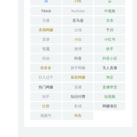
AI
CPA
ip
Tiktok
YouTube
中视频
主播
亚马逊
京东
亲测网赚
公域
千川
卖课
小白
小红书
引流
微博
快手
投放
抖音
抖音小店
拼多多
新手网赚
无人直播
日入过千
最新网赚
淘宝
热门网赚
直播
直播带货
知乎
知识付费
短视频
社群
私域
网赚项目
视频号
闲鱼