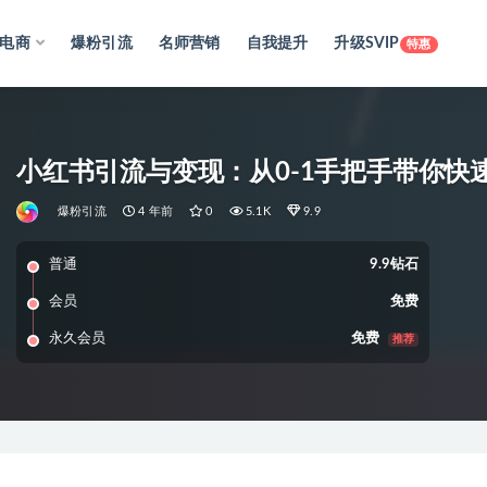
电商
爆粉引流
名师营销
自我提升
升级SVIP
特惠
小红书引流与变现：从0-1手把手带你
爆粉引流
4 年前
0
5.1K
9.9
普通
9.9钻石
会员
免费
永久会员
免费
推荐