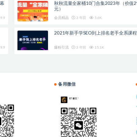
字幕
秋秋流量全家桶10门合集2023年（价值29
元）
9.9
会员精品
3 年前
5.6K
2021年新手学SEO到上排名老手全系课
9.9
爆粉引流
3 年前
15.1K
备用微信