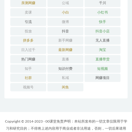
亲测网赚
公域
千川
卖课
小白
小红书
引流
微博
快手
投放
抖音
抖音小店
拼多多
新手网赚
无人直播
日入过千
最新网赚
淘宝
热门网赚
直播
直播带货
知乎
知识付费
短视频
社群
私域
网赚项目
视频号
闲鱼
Copyright © 2014-2023 · 00课堂免责声明：本站所发布的一切文章仅限用于学
习和研究目的；不得将上述内容用于商业或者非法用途，否则，一切后果请用