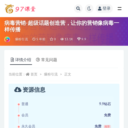
登录
全部
病毒营销-超级话题创造营，让你的营销像病毒一
样传播
爆粉引流
5 年前
0
13.1K
9.9
详情介绍
常见问题
当前位置：
首页
爆粉引流
正文
资源信息
普通
9.9钻石
会员
免费
永久会员
免费
推荐