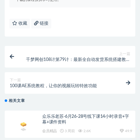
收藏
链接
上一篇
千梦网创108计第79计：最新全自动发货系统搭建教学
（附全套资源）
下一篇
100课AE系统教程，让你的视频玩转特效功能
相关文章
众乐乐老苏·6月26-28号线下课14小时录音+字
幕+课件资料
会员精品
3 周前
2.6K
49.9