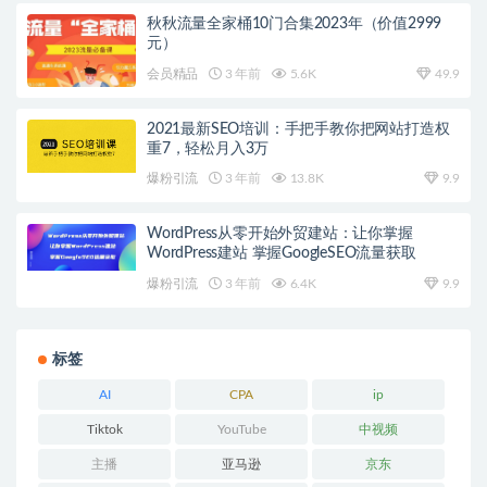
秋秋流量全家桶10门合集2023年（价值2999
元）
会员精品
3 年前
5.6K
49.9
2021最新SEO培训：手把手教你把网站打造权
重7，轻松月入3万
爆粉引流
3 年前
13.8K
9.9
WordPress从零开始外贸建站：让你掌握
WordPress建站 掌握GoogleSEO流量获取
爆粉引流
3 年前
6.4K
9.9
标签
AI
CPA
ip
Tiktok
YouTube
中视频
主播
亚马逊
京东