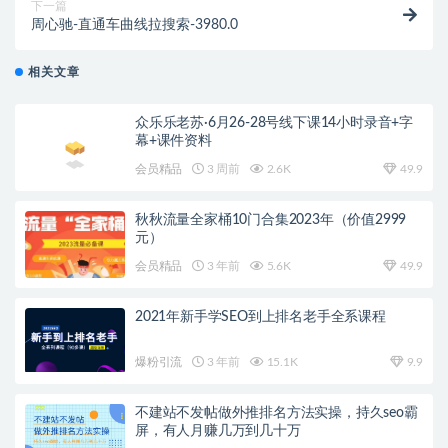
下一篇
周心驰-直通车曲线拉搜索-3980.0
相关文章
众乐乐老苏·6月26-28号线下课14小时录音+字
幕+课件资料
会员精品
3 周前
2.6K
49.9
秋秋流量全家桶10门合集2023年（价值2999
元）
会员精品
3 年前
5.6K
49.9
2021年新手学SEO到上排名老手全系课程
爆粉引流
3 年前
15.1K
9.9
不建站不发帖做外推排名方法实操，持久seo霸
屏，有人月赚几万到几十万