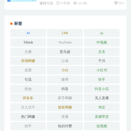
爆粉引流
3 年前
11.0K
9.9
标签
AI
CPA
ip
Tiktok
YouTube
中视频
主播
亚马逊
京东
亲测网赚
公域
千川
卖课
小白
小红书
引流
微博
快手
投放
抖音
抖音小店
拼多多
新手网赚
无人直播
日入过千
最新网赚
淘宝
热门网赚
直播
直播带货
知乎
知识付费
短视频