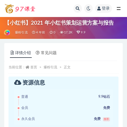
登录
全部
【小红书】2021 年小红书策划运营方案与报告
爆粉引流
4 年前
0
17.2K
9.9
详情介绍
常见问题
当前位置：
首页
爆粉引流
正文
资源信息
普通
9.9钻石
会员
免费
永久会员
免费
推荐