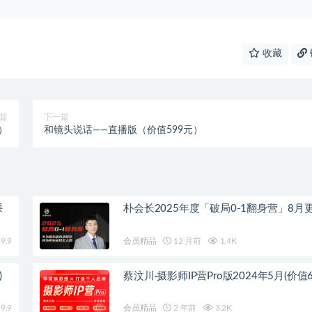
收藏
篇
下一篇
）
和镜头说话——直播版（价值599元）
课
朴会长2025年度「破局0-1翻身营」8月
9.9
会员精品
12 月前
1.4K
)
蔡汶川·摄影师IP营Pro版2024年5月(价值6
9.9
会员精品
2 年前
3.2K