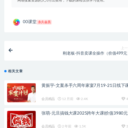
网络搜集资源的人力付出费用，下载的课程仅供学习使用。
00课堂
永久会员
上一
刚老板-抖音卖课全操作（价值499元
相关文章
黄振宇-文案杀手六周年家宴7月19-21日线下
会员精品
12 月前
2.4K
4
张萌-元旦搞钱大课2025跨年大课(价值3980元
会员精品
2 年前
1.5K
3