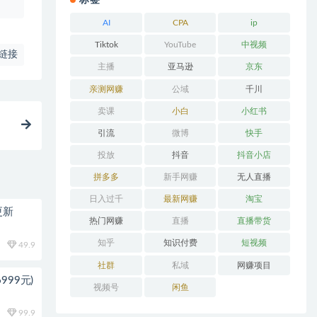
标签
AI
CPA
ip
Tiktok
YouTube
中视频
链接
主播
亚马逊
京东
亲测网赚
公域
千川
卖课
小白
小红书
引流
微博
快手
投放
抖音
抖音小店
拼多多
新手网赚
无人直播
日入过千
最新网赚
淘宝
更新
热门网赚
直播
直播带货
知乎
知识付费
短视频
49.9
社群
私域
网赚项目
999元)
视频号
闲鱼
99.9