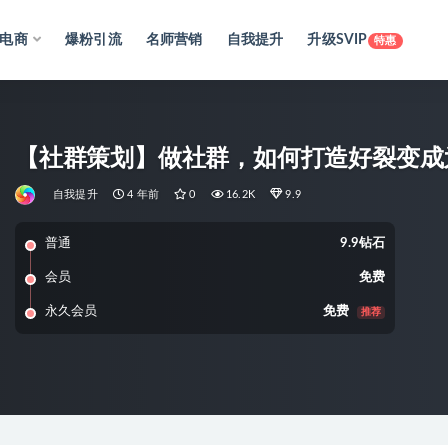
电商
爆粉引流
名师营销
自我提升
升级SVIP
特惠
【社群策划】做社群，如何打造好裂变成
自我提升
4 年前
0
16.2K
9.9
普通
9.9钻石
会员
免费
永久会员
免费
推荐