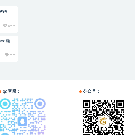
99
49.9
eo霸
9.9
qq客服：
公众号：