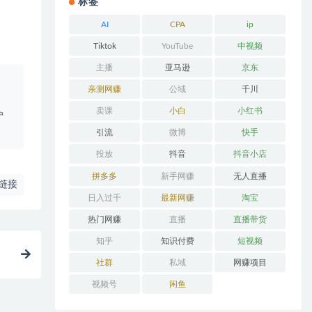
标签
AI
CPA
ip
Tiktok
YouTube
中视频
主播
亚马逊
京东
。
亲测网赚
公域
千川
卖课
小白
小红书
户
引流
微博
快手
投放
抖音
抖音小店
拼多多
新手网赚
无人直播
链接
日入过千
最新网赚
淘宝
热门网赚
直播
直播带货
知乎
知识付费
短视频
社群
私域
网赚项目
视频号
闲鱼