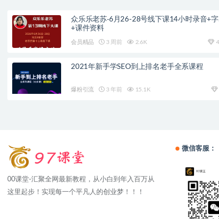
众乐乐老苏·6月26-28号线下课14小时录音+
+课件资料
会员精品
3 周前
2.6K
4
2021年新手学SEO到上排名老手全系课程
爆粉引流
3 年前
15.1K
微信客服：
00课堂-汇聚全网最新教程，从小白到年入百万从
这里起步！实现每一个平凡人的创业梦！！！