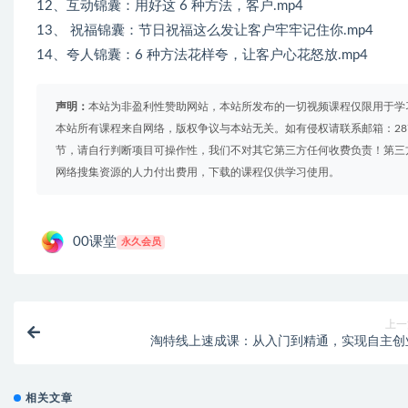
12、互动锦囊：用好这 6 种方法，客户.mp4
13、 祝福锦囊：节日祝福这么发让客户牢牢记住你.mp4
14、夸人锦囊：6 种方法花样夸，让客户心花怒放.mp4
声明：
本站为非盈利性赞助网站，本站所发布的一切视频课程仅限用于学
本站所有课程来自网络，版权争议与本站无关。如有侵权请联系邮箱：2879
节，请自行判断项目可操作性，我们不对其它第三方任何收费负责！第三
网络搜集资源的人力付出费用，下载的课程仅供学习使用。
00课堂
永久会员
上一
淘特线上速成课：从入门到精通，实现自主创
相关文章