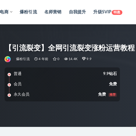
电商
爆粉引流
名师营销
自我提升
升级SVIP
特惠
【引流裂变】全网引流裂变涨粉运营教程
爆粉引流
4 年前
0
14.4K
9.9
普通
9.9钻石
会员
免费
永久会员
免费
推荐