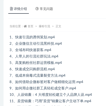
详情介绍
常见问题
当前位置：
首页
爆粉引流
正文
1、快速引流的诱饵策划.mp4
2、企业微信主动引流黑科技.mp4
3、全域布码快速获客.mp4
4、人带人的引流社群玩法.mp4
5、高复购粉丝社群运营模板.mp4
6、快速成交闪购群流程.mp4
7、低成本病毒式流量裂变方法.mp4
8、如何借助企微标签对客户做精细化运营.mp4
9、如何用企微社群工具轻松成交客户.mp4
10、人设锦囊：4 大维度轻松建立个人品牌人设.mp4
11、卖货锦囊：巧用“卖货”锦囊让客户主动下单.mp4