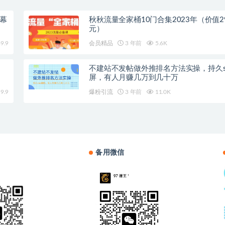
字幕
秋秋流量全家桶10门合集2023年（价值29
元）
9.9
会员精品
3 年前
5.6K
不建站不发帖做外推排名方法实操，持久s
屏，有人月赚几万到几十万
9.9
爆粉引流
3 年前
11.0K
备用微信