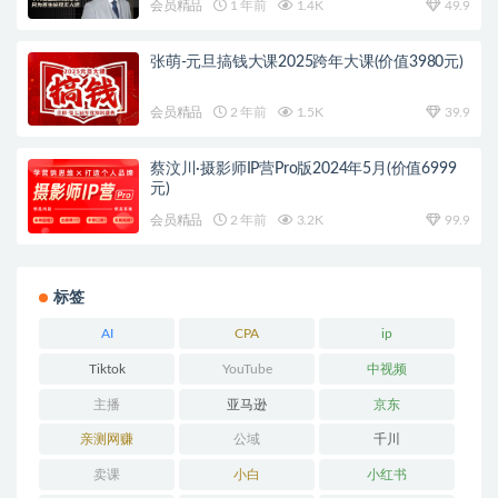
会员精品
1 年前
1.4K
49.9
张萌-元旦搞钱大课2025跨年大课(价值3980元)
会员精品
2 年前
1.5K
39.9
蔡汶川·摄影师IP营Pro版2024年5月(价值6999
元)
会员精品
2 年前
3.2K
99.9
标签
AI
CPA
ip
Tiktok
YouTube
中视频
主播
亚马逊
京东
亲测网赚
公域
千川
卖课
小白
小红书