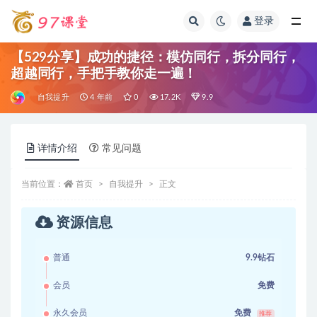
登录
全部
【529分享】成功的捷径：模仿同行，拆分同行，
超越同行，手把手教你走一遍！
自我提升
4 年前
0
17.2K
9.9
详情介绍
常见问题
当前位置：
首页
自我提升
正文
资源信息
普通
9.9钻石
会员
免费
永久会员
免费
推荐