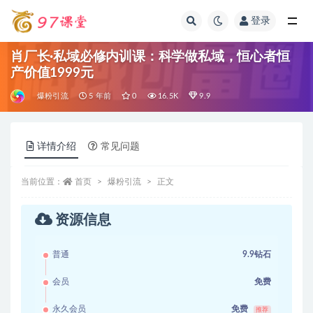
登录
全部
肖厂长·私域必修内训课：科学做私域，恒心者恒
产价值1999元
爆粉引流
5 年前
0
16.5K
9.9
详情介绍
常见问题
当前位置：
首页
爆粉引流
正文
资源信息
普通
9.9钻石
会员
免费
永久会员
免费
推荐