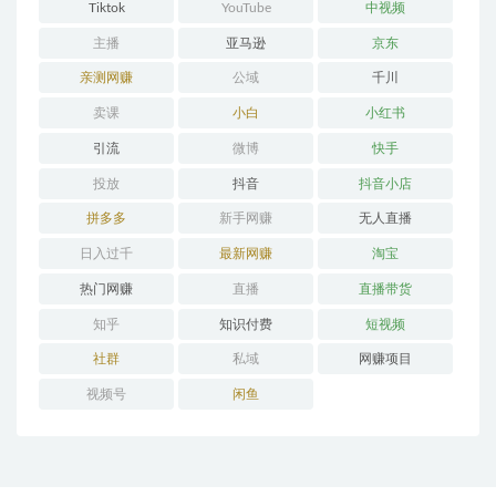
Tiktok
YouTube
中视频
主播
亚马逊
京东
亲测网赚
公域
千川
卖课
小白
小红书
引流
微博
快手
投放
抖音
抖音小店
拼多多
新手网赚
无人直播
日入过千
最新网赚
淘宝
热门网赚
直播
直播带货
知乎
知识付费
短视频
社群
私域
网赚项目
视频号
闲鱼