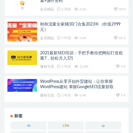
幕+课件资料
会员精品
2 周前
2.6K
49.9
秋秋流量全家桶10门合集2023年（价值2999
元）
会员精品
3 年前
5.6K
49.9
2021最新SEO培训：手把手教你把网站打造权
重7，轻松月入3万
爆粉引流
3 年前
13.8K
9.9
WordPress从零开始外贸建站：让你掌握
WordPress建站 掌握GoogleSEO流量获取
爆粉引流
3 年前
6.4K
9.9
标签
AI
CPA
ip