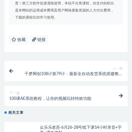
责！第三方软件也请谨慎使用，本站不出售课程，你支付的积分
是本网站的运维成本费用及用户网络搜集资源的人力付出费用，
下载的课程仅供学习使用。
收藏
链接
上一篇
千梦网创108计第79计：最新全自动发货系统搭建教学
（附全套资源）
下一篇
100课AE系统教程，让你的视频玩转特效功能
相关文章
众乐乐老苏·6月26-28号线下课14小时录音+字