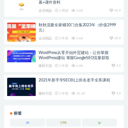
幕+课件资料
会员精品
3 周前
2.6K
49.9
秋秋流量全家桶10门合集2023年（价值2999
元）
会员精品
3 年前
5.6K
49.9
WordPress从零开始外贸建站：让你掌握
WordPress建站 掌握GoogleSEO流量获取
爆粉引流
3 年前
6.4K
9.9
2021年新手学SEO到上排名老手全系课程
爆粉引流
3 年前
15.1K
9.9
标签
AI
CPA
ip