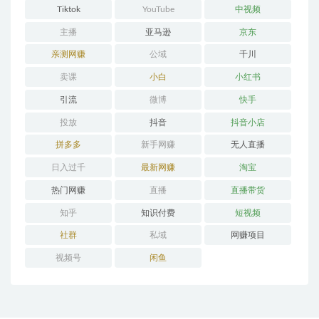
Tiktok
YouTube
中视频
主播
亚马逊
京东
亲测网赚
公域
千川
卖课
小白
小红书
引流
微博
快手
投放
抖音
抖音小店
拼多多
新手网赚
无人直播
日入过千
最新网赚
淘宝
热门网赚
直播
直播带货
知乎
知识付费
短视频
社群
私域
网赚项目
视频号
闲鱼