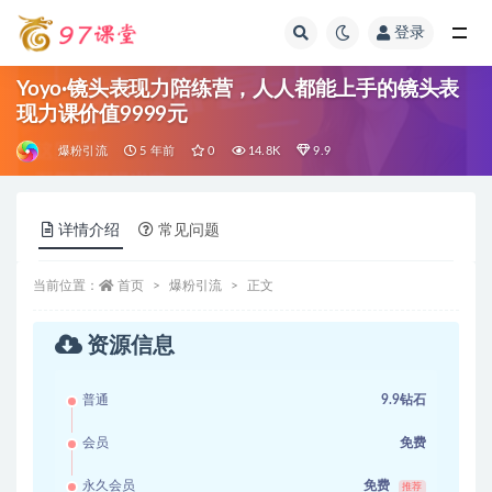
登录
全部
Yoyo·镜头表现力陪练营，人人都能上手的镜头表
现力课价值9999元
爆粉引流
5 年前
0
14.8K
9.9
详情介绍
常见问题
当前位置：
首页
爆粉引流
正文
资源信息
普通
9.9钻石
会员
免费
永久会员
免费
推荐