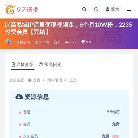
登录
全部
比高私域IP流量变现视频课，6个月10W粉，2235
付费会员【完结】
爆粉引流
5 年前
0
7.9K
9.9
详情介绍
常见问题
当前位置：
首页
爆粉引流
正文
资源信息
普通
9.9钻石
会员
免费
永久会员
免费
推荐