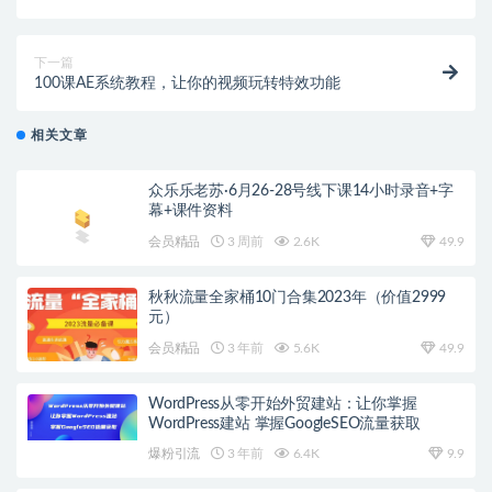
（附全套资源）
下一篇
100课AE系统教程，让你的视频玩转特效功能
相关文章
众乐乐老苏·6月26-28号线下课14小时录音+字
幕+课件资料
会员精品
3 周前
2.6K
49.9
秋秋流量全家桶10门合集2023年（价值2999
元）
会员精品
3 年前
5.6K
49.9
WordPress从零开始外贸建站：让你掌握
WordPress建站 掌握GoogleSEO流量获取
爆粉引流
3 年前
6.4K
9.9