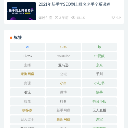
2021年新手学SEO到上排名老手全系课程
爆粉引流
3 年前
15.1K
9.9
标签
AI
CPA
ip
Tiktok
YouTube
中视频
主播
亚马逊
京东
亲测网赚
公域
千川
卖课
小白
小红书
引流
微博
快手
投放
抖音
抖音小店
拼多多
新手网赚
无人直播
日入过千
最新网赚
淘宝