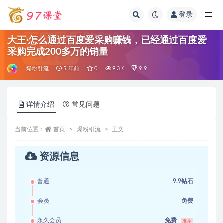
登录
全部
大王·怎么通过百度爱采购赚钱，已经通过百度爱
采购完成200多万的销量
爆粉引流
5 年前
0
9.3K
9.9
详情介绍
常见问题
当前位置：
首页
爆粉引流
正文
资源信息
普通
9.9钻石
会员
免费
永久会员
免费
推荐