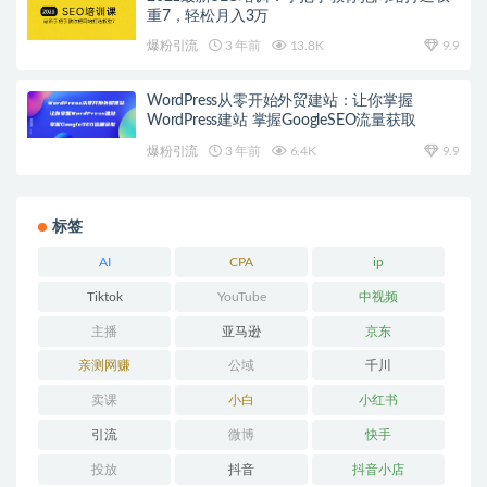
重7，轻松月入3万
爆粉引流
3 年前
13.8K
9.9
WordPress从零开始外贸建站：让你掌握
WordPress建站 掌握GoogleSEO流量获取
爆粉引流
3 年前
6.4K
9.9
标签
AI
CPA
ip
Tiktok
YouTube
中视频
主播
亚马逊
京东
亲测网赚
公域
千川
卖课
小白
小红书
引流
微博
快手
投放
抖音
抖音小店