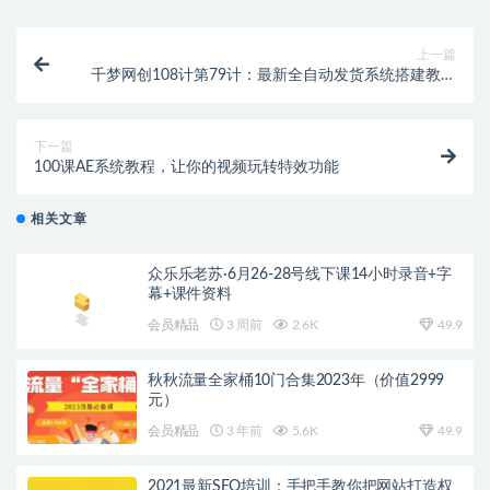
上一篇
千梦网创108计第79计：最新全自动发货系统搭建教学
（附全套资源）
下一篇
100课AE系统教程，让你的视频玩转特效功能
相关文章
众乐乐老苏·6月26-28号线下课14小时录音+字
幕+课件资料
会员精品
3 周前
2.6K
49.9
秋秋流量全家桶10门合集2023年（价值2999
元）
会员精品
3 年前
5.6K
49.9
2021最新SEO培训：手把手教你把网站打造权