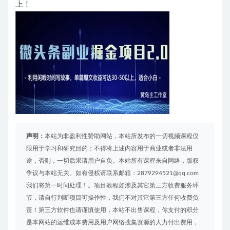
上！
声明：
本站为非盈利性赞助网站，本站所发布的一切视频课程仅
限用于学习和研究目的；不得将上述内容用于商业或者非法用
途，否则，一切后果请用户自负。本站所有课程来自网络，版权
争议与本站无关。如有侵权请联系邮箱：2879294521@qq.com
我们将第一时间处理！。项目教程如涉及其它第三方收费服务环
节，请自行判断项目可操作性，我们不对其它第三方任何收费负
责！第三方软件也请谨慎使用，本站不出售课程，你支付的积分
是本网站的运维成本费用及用户网络搜集资源的人力付出费用，