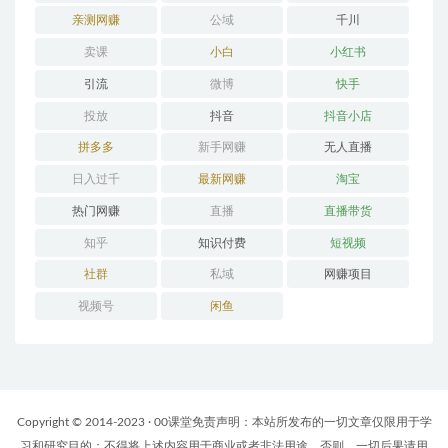
亲测网赚
公域
千川
卖课
小白
小红书
引流
微博
快手
投放
抖音
抖音小店
拼多多
新手网赚
无人直播
日入过千
最新网赚
淘宝
热门网赚
直播
直播带货
知乎
知识付费
短视频
社群
私域
网赚项目
视频号
闲鱼
Copyright © 2014-2023 · 00课堂免责声明：本站所发布的一切文章仅限用于学
习和研究目的；不得将上述内容用于商业或者非法用途，否则，一切后果请用