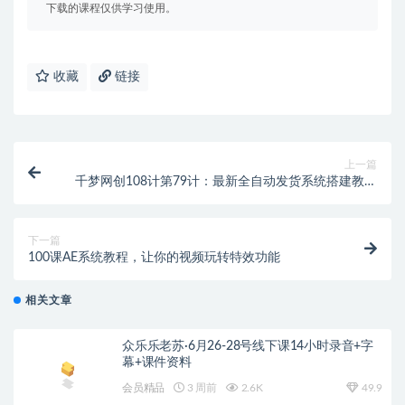
下载的课程仅供学习使用。
收藏
链接
上一篇
千梦网创108计第79计：最新全自动发货系统搭建教学
（附全套资源）
下一篇
100课AE系统教程，让你的视频玩转特效功能
相关文章
众乐乐老苏·6月26-28号线下课14小时录音+字
幕+课件资料
会员精品
3 周前
2.6K
49.9