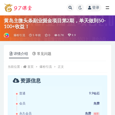
登录
全部
黄岛主微头条副业掘金项目第2期，单天做到50-
100+收益！
爆粉引流
5 年前
0
8.7K
9.9
详情介绍
常见问题
当前位置：
首页
爆粉引流
正文
资源信息
普通
9.9钻石
会员
免费
永久会员
免费
推荐