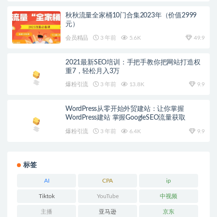
秋秋流量全家桶10门合集2023年（价值2999
元）
会员精品
3 年前
5.6K
49.9
2021最新SEO培训：手把手教你把网站打造权
重7，轻松月入3万
爆粉引流
3 年前
13.8K
9.9
WordPress从零开始外贸建站：让你掌握
WordPress建站 掌握GoogleSEO流量获取
爆粉引流
3 年前
6.4K
9.9
标签
AI
CPA
ip
Tiktok
YouTube
中视频
主播
亚马逊
京东