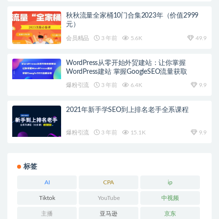
秋秋流量全家桶10门合集2023年（价值2999
元）
会员精品
3 年前
5.6K
49.9
WordPress从零开始外贸建站：让你掌握
WordPress建站 掌握GoogleSEO流量获取
爆粉引流
3 年前
6.4K
9.9
2021年新手学SEO到上排名老手全系课程
爆粉引流
3 年前
15.1K
9.9
标签
AI
CPA
ip
Tiktok
YouTube
中视频
主播
亚马逊
京东