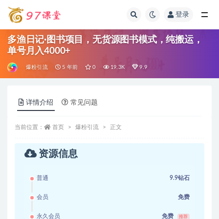
登录
全部
多渔日记·图书项目，无货源图书模式，纯搬运，
单号月入4000+
爆粉引流
5 年前
0
19.3K
9.9
详情介绍
常见问题
当前位置：
首页
爆粉引流
正文
资源信息
普通
9.9钻石
会员
免费
永久会员
免费
推荐