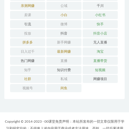
亲测网赚
公域
千川
卖课
小白
小红书
引流
微博
快手
投放
抖音
抖音小店
拼多多
新手网赚
无人直播
日入过千
最新网赚
淘宝
热门网赚
直播
直播带货
知乎
知识付费
短视频
社群
私域
网赚项目
视频号
闲鱼
Copyright © 2014-2023 · 00课堂免责声明：本站所发布的一切文章仅限用于学
习和研究目的；不得将上述内容用于商业或者非法用途，否则，一切后果请用