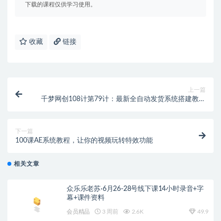
下载的课程仅供学习使用。
收藏
链接
上一篇
千梦网创108计第79计：最新全自动发货系统搭建教学
（附全套资源）
下一篇
100课AE系统教程，让你的视频玩转特效功能
相关文章
众乐乐老苏·6月26-28号线下课14小时录音+字
幕+课件资料
会员精品
3 周前
2.6K
49.9