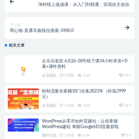
淘特线上速成课：从入门到精通，实现自主创业
下一篇
周心驰-直通车曲线拉搜索-3980.0
相关文章
众乐乐老苏·6月26-28号线下课14小时录音+字
幕+课件资料
会员精品
2 周前
2.6K
49.9
秋秋流量全家桶10门合集2023年（价值2999
元）
会员精品
3 年前
5.6K
49.9
WordPress从零开始外贸建站：让你掌握
WordPress建站 掌握GoogleSEO流量获取
爆粉引流
3 年前
6.4K
9.9