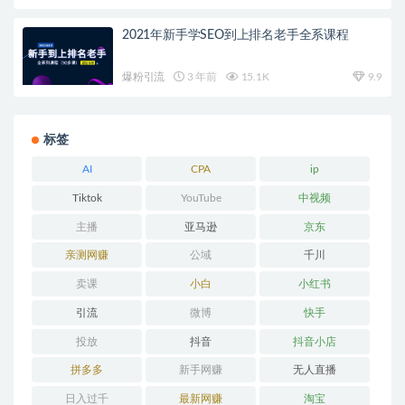
2021年新手学SEO到上排名老手全系课程
爆粉引流
3 年前
15.1K
9.9
标签
AI
CPA
ip
Tiktok
YouTube
中视频
主播
亚马逊
京东
亲测网赚
公域
千川
卖课
小白
小红书
引流
微博
快手
投放
抖音
抖音小店
拼多多
新手网赚
无人直播
日入过千
最新网赚
淘宝