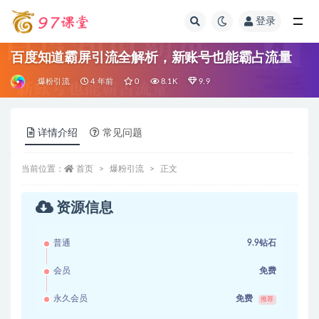
登录
全部
百度知道霸屏引流全解析，新账号也能霸占流量
爆粉引流
4 年前
0
8.1K
9.9
详情介绍
常见问题
当前位置：
首页
爆粉引流
正文
资源信息
普通
9.9钻石
会员
免费
永久会员
免费
推荐