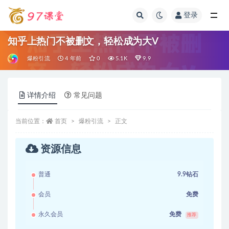
登录
全部
知乎上热门不被删文，轻松成为大V
爆粉引流
4 年前
0
5.1K
9.9
详情介绍
常见问题
当前位置：
首页
爆粉引流
正文
资源信息
普通
9.9钻石
会员
免费
永久会员
免费
推荐