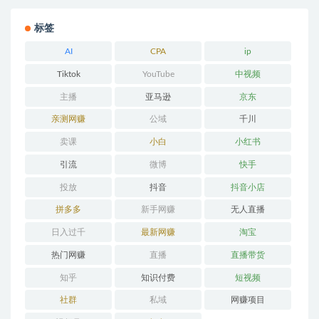
标签
AI
CPA
ip
Tiktok
YouTube
中视频
主播
亚马逊
京东
亲测网赚
公域
千川
卖课
小白
小红书
引流
微博
快手
投放
抖音
抖音小店
拼多多
新手网赚
无人直播
日入过千
最新网赚
淘宝
热门网赚
直播
直播带货
知乎
知识付费
短视频
社群
私域
网赚项目