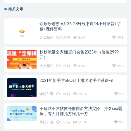
相关文章
众乐乐老苏·6月26-28号线下课14小时录音+字
幕+课件资料
会员精品
3 周前
2.6K
49.9
秋秋流量全家桶10门合集2023年（价值2999
元）
会员精品
3 年前
5.6K
49.9
2021年新手学SEO到上排名老手全系课程
爆粉引流
3 年前
15.1K
9.9
不建站不发帖做外推排名方法实操，持久seo霸
屏，有人月赚几万到几十万
爆粉引流
3 年前
11.0K
9.9