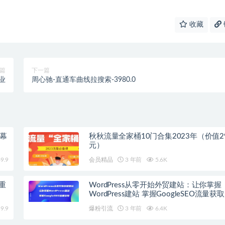
收藏
篇
下一篇
业
周心驰-直通车曲线拉搜索-3980.0
字幕
秋秋流量全家桶10门合集2023年（价值29
元）
9.9
会员精品
3 年前
5.6K
重
WordPress从零开始外贸建站：让你掌握
WordPress建站 掌握GoogleSEO流量获取
9.9
爆粉引流
3 年前
6.4K