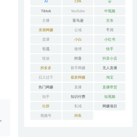
AI
CPA
ip
Tiktok
YouTube
中视频
主播
亚马逊
京东
亲测网赚
公域
千川
卖课
小白
小红书
引流
微博
快手
投放
抖音
抖音小店
拼多多
新手网赚
无人直播
日入过千
最新网赚
淘宝
热门网赚
直播
直播带货
知乎
知识付费
短视频
社群
私域
网赚项目
。
视频号
闲鱼
户