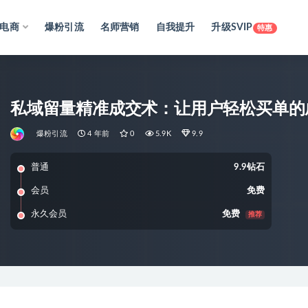
电商
爆粉引流
名师营销
自我提升
升级SVIP
特惠
私域留量精准成交术：让用户轻松买单的
爆粉引流
4 年前
0
5.9K
9.9
普通
9.9钻石
会员
免费
永久会员
免费
推荐