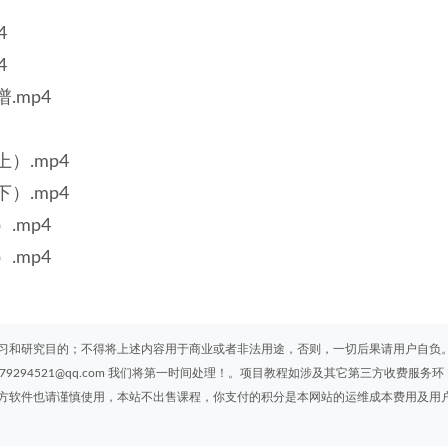
4
4
.mp4
）.mp4
）.mp4
.mp4
.mp4
习和研究目的；不得将上述内容用于商业或者非法用途，否则，一切后果请用户自负
294521@qq.com 我们将第一时间处理！。项目教程如涉及其它第三方收费服务环
方软件也请谨慎使用，本站不出售课程，你支付的积分是本网站的运维成本费用及用