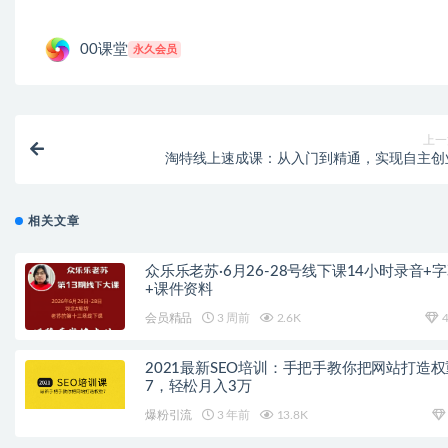
00课堂
永久会员
上一
淘特线上速成课：从入门到精通，实现自主创
相关文章
众乐乐老苏·6月26-28号线下课14小时录音+
+课件资料
会员精品
3 周前
2.6K
4
2021最新SEO培训：手把手教你把网站打造权
7，轻松月入3万
爆粉引流
3 年前
13.8K