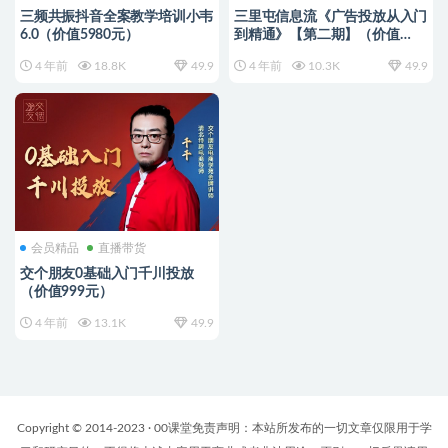
三频共振抖音全案教学培训小韦
三里屯信息流《广告投放从入门
6.0（价值5980元）
到精通》【第二期】（价值
1499元）
4 年前
18.8K
49.9
4 年前
10.3K
49.9
会员精品
直播带货
交个朋友0基础入门千川投放
（价值999元）
4 年前
13.1K
49.9
Copyright © 2014-2023 · 00课堂免责声明：本站所发布的一切文章仅限用于学