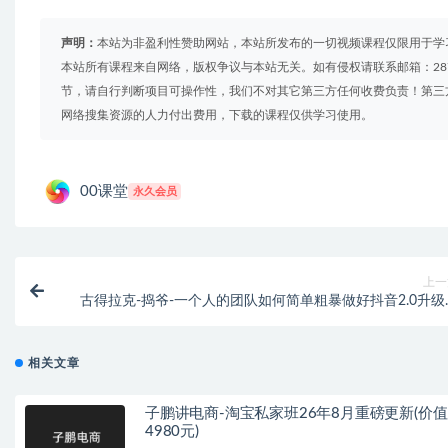
声明：
本站为非盈利性赞助网站，本站所发布的一切视频课程仅限用于学
本站所有课程来自网络，版权争议与本站无关。如有侵权请联系邮箱：2879
节，请自行判断项目可操作性，我们不对其它第三方任何收费负责！第三
网络搜集资源的人力付出费用，下载的课程仅供学习使用。
00课堂
永久会员
上一
古得拉克-捣爷-一个人的团队如何简单粗暴做好抖音2.0升级
（价值3980元
相关文章
子鹏讲电商-淘宝私家班26年8月重磅更新(价值
4980元)