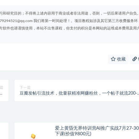
习和研究目的；不得将上述内容用于商业或者非法用途，否则，一切后果请用户自负
294521@qq.com 我们将第一时间处理！。项目教程如涉及其它第三方收费服务环
方软件也请谨慎使用，本站不出售课程，你支付的积分是本网站的运维成本费用及用
收藏
篇
下一篇
版
豆瓣发帖引流技术，批量获精准网赚粉丝，一个帖子就流200-
）
300粉丝
爱上黄昏无界特训营AI推广实战7月27-3
下课(价值9800元)