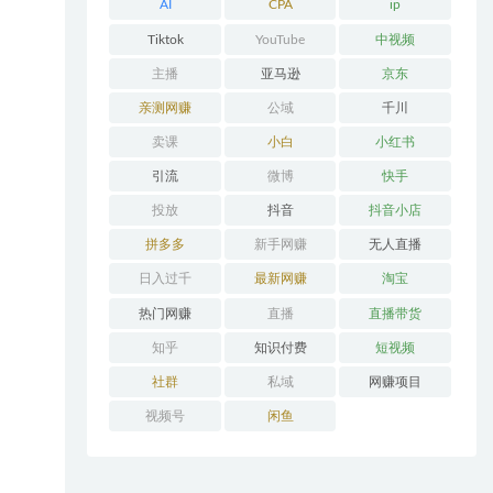
AI
CPA
ip
Tiktok
YouTube
中视频
主播
亚马逊
京东
亲测网赚
公域
千川
卖课
小白
小红书
引流
微博
快手
投放
抖音
抖音小店
拼多多
新手网赚
无人直播
日入过千
最新网赚
淘宝
热门网赚
直播
直播带货
知乎
知识付费
短视频
社群
私域
网赚项目
视频号
闲鱼