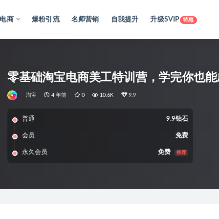
电商
爆粉引流
名师营销
自我提升
升级SVIP
特惠
零基础淘宝电商美工特训营，学完你也能
淘宝
4 年前
0
10.6K
9.9
普通
9.9钻石
会员
免费
永久会员
免费
推荐