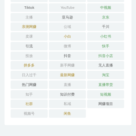
Tiktok
YouTube
中视频
主播
亚马逊
京东
亲测网赚
公域
千川
卖课
小白
小红书
引流
微博
快手
投放
抖音
抖音小店
拼多多
新手网赚
无人直播
日入过千
最新网赚
淘宝
热门网赚
直播
直播带货
知乎
知识付费
短视频
社群
私域
网赚项目
视频号
闲鱼