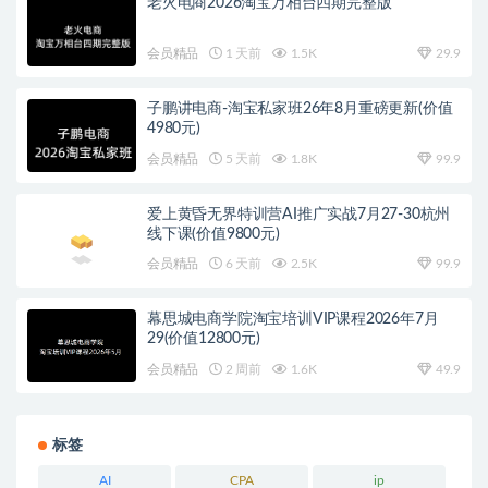
老火电商2026淘宝万相台四期完整版
会员精品
1 天前
1.5K
29.9
子鹏讲电商-淘宝私家班26年8月重磅更新(价值
4980元)
会员精品
5 天前
1.8K
99.9
爱上黄昏无界特训营AI推广实战7月27-30杭州
线下课(价值9800元)
会员精品
6 天前
2.5K
99.9
幕思城电商学院淘宝培训VIP课程2026年7月
29(价值12800元)
会员精品
2 周前
1.6K
49.9
标签
AI
CPA
ip