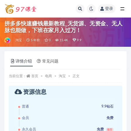
登录
全部
拼多多快速赚钱最新教程_无货源、无资金、无人
脉也能做，下班在家月入过万！
淘宝
5 年前
0
15.4K
9.9
详情介绍
常见问题
当前位置：
首页
电商
淘宝
正文
资源信息
普通
9.9钻石
会员
免费
永久会员
免费
推荐