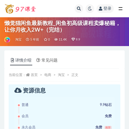
登录
全部
懒觉猫闲鱼最新教程_闲鱼初高级课程卖爆秘籍，
让你月收入2W+（完结）
淘宝
5 年前
0
11.4K
9.9
详情介绍
常见问题
当前位置：
首页
电商
淘宝
正文
资源信息
普通
9.9钻石
会员
免费
永久会员
免费
推荐