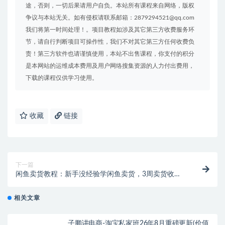
途，否则，一切后果请用户自负。本站所有课程来自网络，版权
争议与本站无关。如有侵权请联系邮箱：2879294521@qq.com
我们将第一时间处理！。项目教程如涉及其它第三方收费服务环
节，请自行判断项目可操作性，我们不对其它第三方任何收费负
责！第三方软件也请谨慎使用，本站不出售课程，你支付的积分
是本网站的运维成本费用及用户网络搜集资源的人力付出费用，
下载的课程仅供学习使用。
收藏
链接
下一篇
闲鱼卖货教程：新手没经验学闲鱼卖货，3周卖货收入2
万（价值889）
相关文章
子鹏讲电商-淘宝私家班26年8月重磅更新(价值