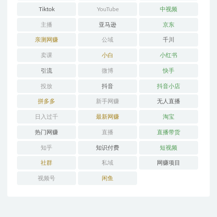
Tiktok
YouTube
中视频
主播
亚马逊
京东
亲测网赚
公域
千川
卖课
小白
小红书
引流
微博
快手
投放
抖音
抖音小店
拼多多
新手网赚
无人直播
日入过千
最新网赚
淘宝
热门网赚
直播
直播带货
知乎
知识付费
短视频
社群
私域
网赚项目
视频号
闲鱼