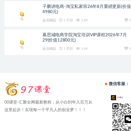
子鹏讲电商-淘宝私家班26年8月重磅更新(价值
4980元)
会员精品
1 天前
1.8K
9
幕思城电商学院淘宝培训VIP课程2026年7月
29(价值12800元)
会员精品
1 周前
1.6K
4
微信客服：
00课堂-汇聚全网最新教程，从小白到年入百万从
这里起步！实现每一个平凡人的创业梦！！！