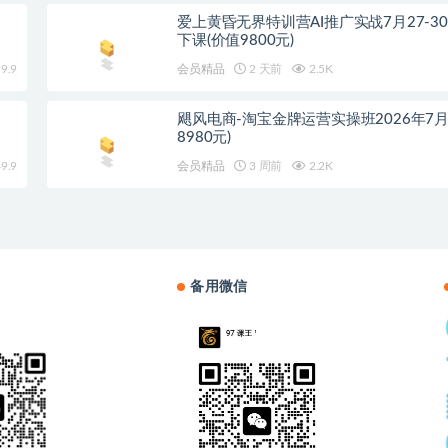
爱上黄昏无界特训营AI推广实战7月27-3
下课(价值9800元)
9.9
会员精品
2 天前
2.5K
飓风电商-淘宝金牌运营实操班2026年7月
8980元)
9.9
会员精品
3 周前
2.2K
备用微信