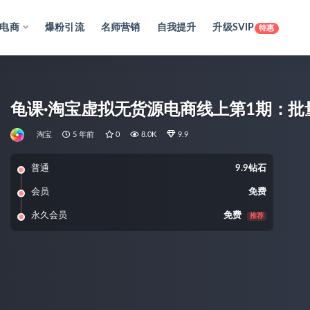
电商
爆粉引流
名师营销
自我提升
升级SVIP
特惠
龟课·淘宝虚拟无货源电商线上第1期：批
淘宝
5 年前
0
8.0K
9.9
普通
9.9钻石
会员
免费
永久会员
免费
推荐