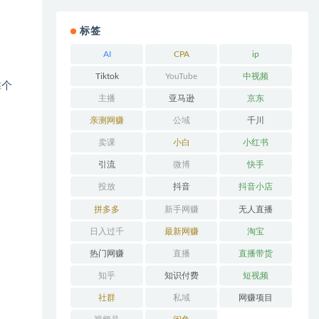
标签
AI
CPA
ip
Tiktok
YouTube
中视频
靠个
主播
亚马逊
京东
亲测网赚
公域
千川
卖课
小白
小红书
引流
微博
快手
投放
抖音
抖音小店
拼多多
新手网赚
无人直播
日入过千
最新网赚
淘宝
热门网赚
直播
直播带货
知乎
知识付费
短视频
社群
私域
网赚项目