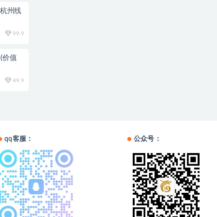
0杭州线
99.9
(价值
49.9
qq客服：
公众号：