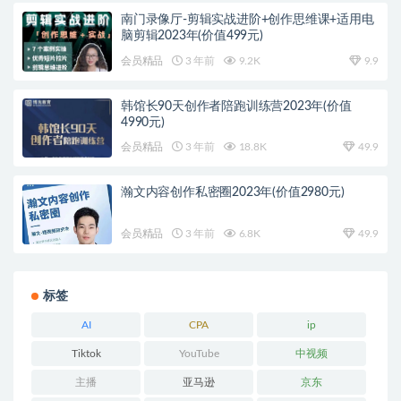
南门录像厅-剪辑实战进阶+创作思维课+适用电
脑剪辑2023年(价值499元)
会员精品
3 年前
9.2K
9.9
韩馆长90天创作者陪跑训练营2023年(价值
4990元)
会员精品
3 年前
18.8K
49.9
瀚文内容创作私密圈2023年(价值2980元)
会员精品
3 年前
6.8K
49.9
标签
AI
CPA
ip
Tiktok
YouTube
中视频
主播
亚马逊
京东