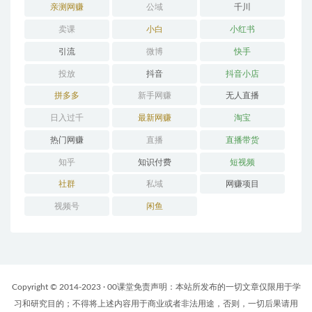
亲测网赚
公域
千川
卖课
小白
小红书
引流
微博
快手
投放
抖音
抖音小店
拼多多
新手网赚
无人直播
日入过千
最新网赚
淘宝
热门网赚
直播
直播带货
知乎
知识付费
短视频
社群
私域
网赚项目
视频号
闲鱼
Copyright © 2014-2023 · 00课堂免责声明：本站所发布的一切文章仅限用于学
习和研究目的；不得将上述内容用于商业或者非法用途，否则，一切后果请用