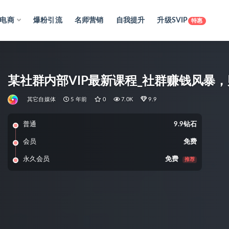
电商
爆粉引流
名师营销
自我提升
升级SVIP
特惠
某社群内部VIP最新课程_社群赚钱风暴
其它自媒体
5 年前
0
7.0K
9.9
普通
9.9钻石
会员
免费
永久会员
免费
推荐