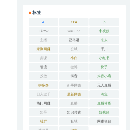
标签
AI
CPA
ip
Tiktok
YouTube
中视频
主播
亚马逊
京东
亲测网赚
公域
千川
卖课
小白
小红书
引流
微博
快手
投放
抖音
抖音小店
拼多多
新手网赚
无人直播
日入过千
最新网赚
淘宝
热门网赚
直播
直播带货
知乎
知识付费
短视频
社群
私域
网赚项目