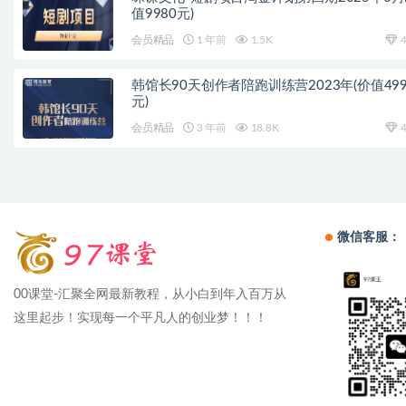
值9980元)
会员精品
1 年前
1.5K
4
韩馆长90天创作者陪跑训练营2023年(价值499
元)
会员精品
3 年前
18.8K
4
微信客服：
00课堂-汇聚全网最新教程，从小白到年入百万从
这里起步！实现每一个平凡人的创业梦！！！