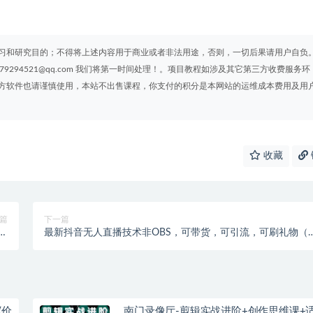
习和研究目的；不得将上述内容用于商业或者非法用途，否则，一切后果请用户自负
294521@qq.com 我们将第一时间处理！。项目教程如涉及其它第三方收费服务环
方软件也请谨慎使用，本站不出售课程，你支付的积分是本网站的运维成本费用及用
收藏
篇
下一篇
量
最新抖音无人直播技术非OBS，可带货，可引流，可刷礼物（
爆
全套软件）
(价
南门录像厅-剪辑实战进阶+创作思维课+