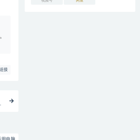
视频号
闲鱼
。
户
链接
附
适用电脑