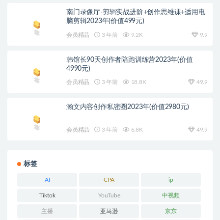
南门录像厅-剪辑实战进阶+创作思维课+适用电
脑剪辑2023年(价值499元)
会员精品
3 年前
9.2K
9.9
韩馆长90天创作者陪跑训练营2023年(价值
4990元)
会员精品
3 年前
18.8K
49.9
瀚文内容创作私密圈2023年(价值2980元)
会员精品
3 年前
6.8K
49.9
标签
AI
CPA
ip
Tiktok
YouTube
中视频
主播
亚马逊
京东