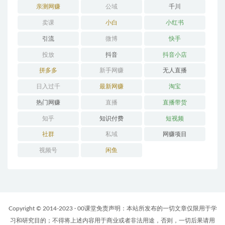
亲测网赚
公域
千川
卖课
小白
小红书
引流
微博
快手
投放
抖音
抖音小店
拼多多
新手网赚
无人直播
日入过千
最新网赚
淘宝
热门网赚
直播
直播带货
知乎
知识付费
短视频
社群
私域
网赚项目
视频号
闲鱼
Copyright © 2014-2023 · 00课堂免责声明：本站所发布的一切文章仅限用于学
习和研究目的；不得将上述内容用于商业或者非法用途，否则，一切后果请用