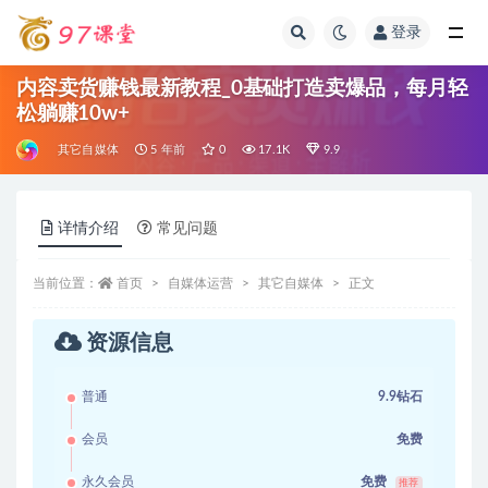
登录
全部
内容卖货赚钱最新教程_0基础打造卖爆品，每月轻
松躺赚10w+
其它自媒体
5 年前
0
17.1K
9.9
详情介绍
常见问题
当前位置：
首页
自媒体运营
其它自媒体
正文
资源信息
普通
9.9钻石
会员
免费
永久会员
免费
推荐