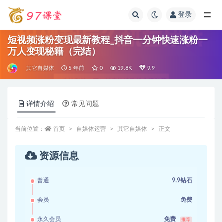
登录
全部
短视频涨粉变现最新教程_抖音一分钟快速涨粉一
万人变现秘籍（完结）
其它自媒体
5 年前
0
19.8K
9.9
详情介绍
常见问题
当前位置：
首页
自媒体运营
其它自媒体
正文
资源信息
普通
9.9钻石
会员
免费
永久会员
免费
推荐