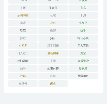
Tiktok
YouTube
中视频
主播
亚马逊
京东
亲测网赚
公域
千川
卖课
小白
小红书
引流
微博
快手
投放
抖音
抖音小店
拼多多
新手网赚
无人直播
日入过千
最新网赚
淘宝
热门网赚
直播
直播带货
知乎
知识付费
短视频
社群
私域
网赚项目
视频号
闲鱼