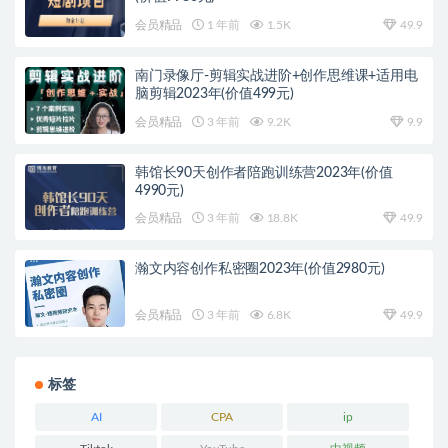
会员精品
1 年前
1.5K
49.9
南门录像厅-剪辑实战进阶+创作思维课+适用电
脑剪辑2023年(价值499元)
会员精品
3 年前
9.2K
9.9
韩馆长90天创作者陪跑训练营2023年(价值
4990元)
会员精品
3 年前
18.8K
49.9
瀚文内容创作私密圈2023年(价值2980元)
会员精品
3 年前
6.8K
49.9
标签
AI
CPA
ip