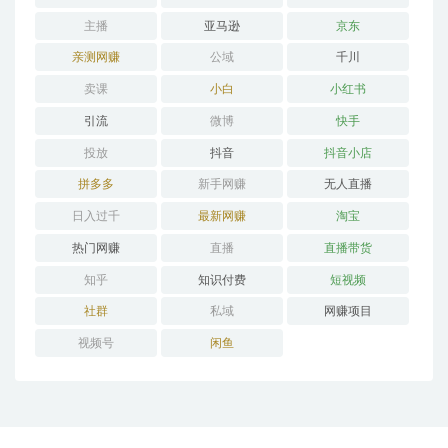
主播
亚马逊
京东
亲测网赚
公域
千川
卖课
小白
小红书
引流
微博
快手
投放
抖音
抖音小店
拼多多
新手网赚
无人直播
日入过千
最新网赚
淘宝
热门网赚
直播
直播带货
知乎
知识付费
短视频
社群
私域
网赚项目
视频号
闲鱼