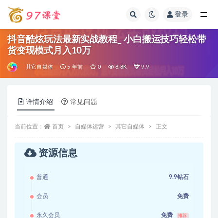
登录
全部
抖音酷炫玩法最新实战教程_ 小白搬运技巧轻松带
货变现模式月入10万
其它自媒体
5 年前
0
8.8K
9.9
详情介绍
常见问题
当前位置：
首页
自媒体运营
其它自媒体
正文
资源信息
普通
9.9钻石
会员
免费
永久会员
免费
推荐