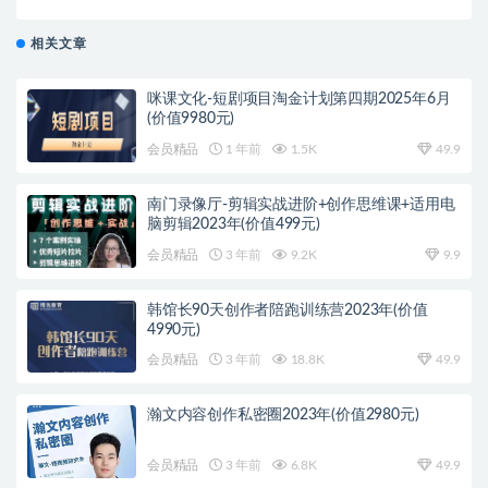
礼物（附全套软件）
相关文章
咪课文化-短剧项目淘金计划第四期2025年6月
(价值9980元)
会员精品
1 年前
1.5K
49.9
南门录像厅-剪辑实战进阶+创作思维课+适用电
脑剪辑2023年(价值499元)
会员精品
3 年前
9.2K
9.9
韩馆长90天创作者陪跑训练营2023年(价值
4990元)
会员精品
3 年前
18.8K
49.9
瀚文内容创作私密圈2023年(价值2980元)
会员精品
3 年前
6.8K
49.9