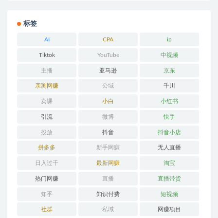
标签
AI
CPA
ip
Tiktok
YouTube
中视频
主播
亚马逊
京东
亲测网赚
公域
千川
卖课
小白
小红书
引流
微博
快手
投放
抖音
抖音小店
拼多多
新手网赚
无人直播
日入过千
最新网赚
淘宝
热门网赚
直播
直播带货
知乎
知识付费
短视频
社群
私域
网赚项目