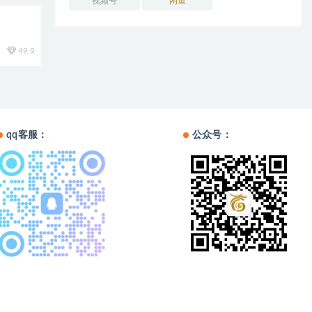
视频号
闲鱼
49.9
qq客服：
公众号：