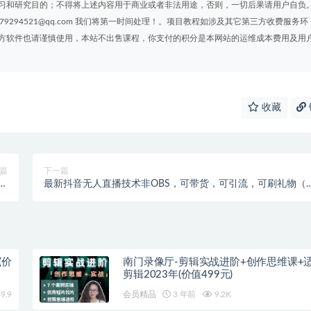
习和研究目的；不得将上述内容用于商业或者非法用途，否则，一切后果请用户自负
294521@qq.com 我们将第一时间处理！。项目教程如涉及其它第三方收费服务环
方软件也请谨慎使用，本站不出售课程，你支付的积分是本网站的运维成本费用及用
收藏
篇
下一篇
量
最新抖音无人直播技术非OBS，可带货，可引流，可刷礼物（
爆
全套软件）
(价
南门录像厅-剪辑实战进阶+创作思维课+
剪辑2023年(价值499元)
9.9
会员精品
3 年前
9.2K