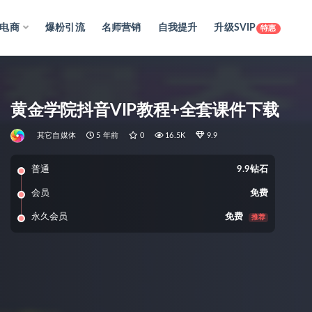
电商
爆粉引流
名师营销
自我提升
升级SVIP
特惠
黄金学院抖音VIP教程+全套课件下载
其它自媒体
5 年前
0
16.5K
9.9
普通
9.9钻石
会员
免费
永久会员
免费
推荐