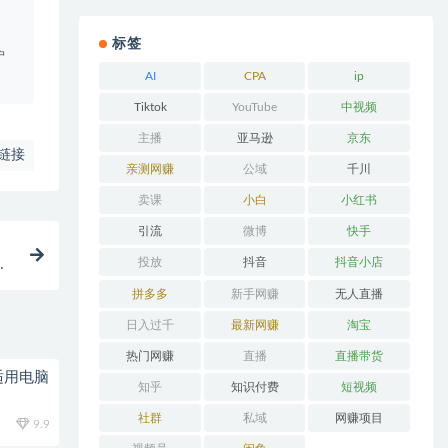
。
标签
户
AI
CPA
ip
Tiktok
YouTube
中视频
主播
亚马逊
京东
链接
亲测网赚
公域
千川
卖课
小白
小红书
引流
微博
快手
投放
抖音
抖音小店
附
拼多多
新手网赚
无人直播
日入过千
最新网赚
淘宝
热门网赚
直播
直播带货
适用电脑
知乎
知识付费
短视频
社群
私域
网赚项目
9.9