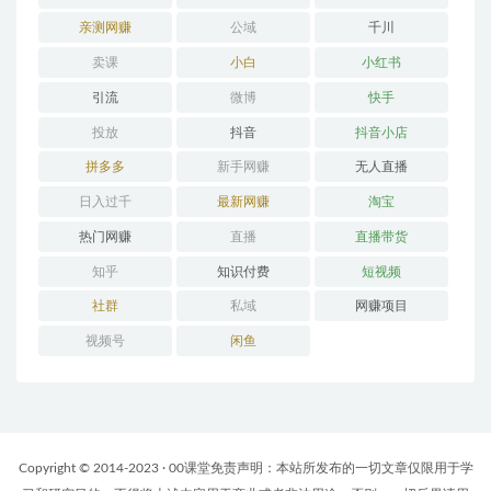
亲测网赚
公域
千川
卖课
小白
小红书
引流
微博
快手
投放
抖音
抖音小店
拼多多
新手网赚
无人直播
日入过千
最新网赚
淘宝
热门网赚
直播
直播带货
知乎
知识付费
短视频
社群
私域
网赚项目
视频号
闲鱼
Copyright © 2014-2023 · 00课堂免责声明：本站所发布的一切文章仅限用于学