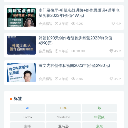
南门录像厅-剪辑实战进阶+创作思维课+适用电
脑剪辑2023年(价值499元)
会员精品
3 年前
9.2K
9.9
韩馆长90天创作者陪跑训练营2023年(价值
4990元)
会员精品
3 年前
18.8K
49.9
瀚文内容创作私密圈2023年(价值2980元)
会员精品
3 年前
6.8K
49.9
标签
AI
CPA
ip
Tiktok
YouTube
中视频
主播
亚马逊
京东