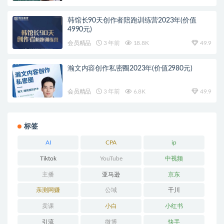
韩馆长90天创作者陪跑训练营2023年(价值
4990元)
会员精品
3 年前
18.8K
49.9
瀚文内容创作私密圈2023年(价值2980元)
会员精品
3 年前
6.8K
49.9
标签
AI
CPA
ip
Tiktok
YouTube
中视频
主播
亚马逊
京东
亲测网赚
公域
千川
卖课
小白
小红书
引流
微博
快手