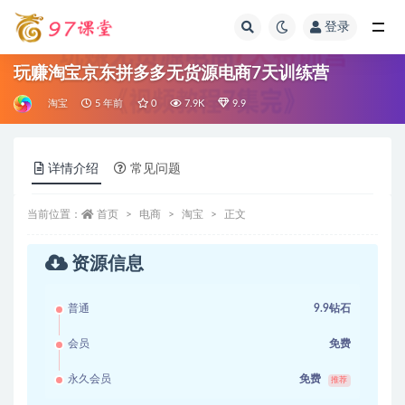
登录
全部
玩赚淘宝京东拼多多无货源电商7天训练营
淘宝
5 年前
0
7.9K
9.9
详情介绍
常见问题
当前位置：
首页
电商
淘宝
正文
资源信息
普通
9.9钻石
会员
免费
永久会员
免费
推荐