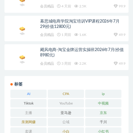
会员精品
4 天前
2.5K
99.9
幕思城电商学院淘宝培训VIP课程2026年7月
29(价值12800元)
会员精品
1 周前
1.6K
49.9
飓风电商-淘宝金牌运营实操班2026年7月(价值
8980元)
会员精品
3 周前
2.2K
49.9
标签
AI
CPA
ip
Tiktok
YouTube
中视频
主播
亚马逊
京东
亲测网赚
公域
千川
卖课
小白
小红书