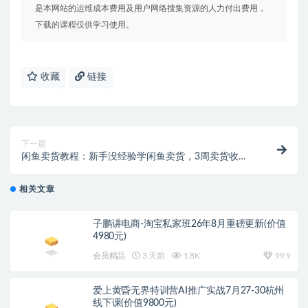
是本网站的运维成本费用及用户网络搜集资源的人力付出费用，
下载的课程仅供学习使用。
收藏
链接
下一篇
闲鱼卖货教程：新手没经验学闲鱼卖货，3周卖货收入2
万（价值889）
相关文章
子鹏讲电商-淘宝私家班26年8月重磅更新(价值
4980元)
会员精品
3 天前
1.8K
99.9
爱上黄昏无界特训营AI推广实战7月27-30杭州
线下课(价值9800元)