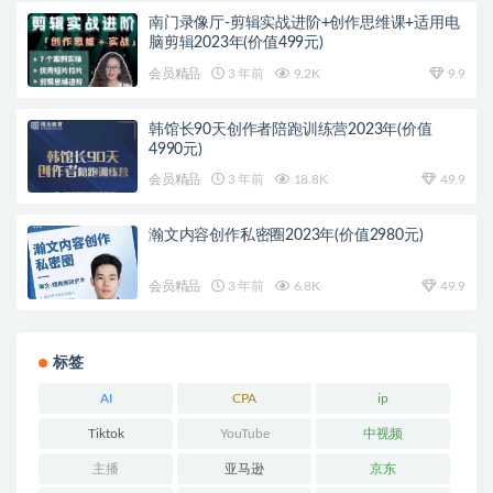
南门录像厅-剪辑实战进阶+创作思维课+适用电
脑剪辑2023年(价值499元)
会员精品
3 年前
9.2K
9.9
韩馆长90天创作者陪跑训练营2023年(价值
4990元)
会员精品
3 年前
18.8K
49.9
瀚文内容创作私密圈2023年(价值2980元)
会员精品
3 年前
6.8K
49.9
标签
AI
CPA
ip
Tiktok
YouTube
中视频
主播
亚马逊
京东