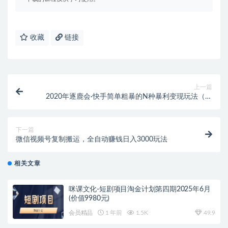
收藏
链接
上一篇
2020年逐鹿会·快手简单粗暴的N种暴利变现玩法（线
下课程录音+文字收费12800元）
下一篇
微信视频号复制搬运，全自动赚钱日入3000玩法
相关文章
咪课文化-短剧项目淘金计划第四期2025年6月
(价值9980元)
会员精品
1 年前
1.5K
49.9