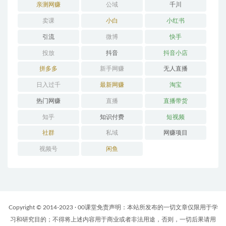
亲测网赚
公域
千川
卖课
小白
小红书
引流
微博
快手
投放
抖音
抖音小店
拼多多
新手网赚
无人直播
日入过千
最新网赚
淘宝
热门网赚
直播
直播带货
知乎
知识付费
短视频
社群
私域
网赚项目
视频号
闲鱼
Copyright © 2014-2023 · 00课堂免责声明：本站所发布的一切文章仅限用于学
习和研究目的；不得将上述内容用于商业或者非法用途，否则，一切后果请用