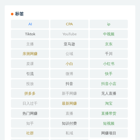
标签
AI
CPA
ip
Tiktok
YouTube
中视频
主播
亚马逊
京东
亲测网赚
公域
千川
卖课
小白
小红书
引流
微博
快手
投放
抖音
抖音小店
拼多多
新手网赚
无人直播
日入过千
最新网赚
淘宝
热门网赚
直播
直播带货
知乎
知识付费
短视频
社群
私域
网赚项目