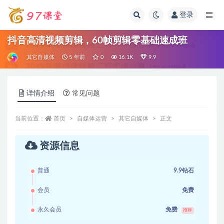
登录
全部
抖音高清视频剪辑，60帧剪辑零基础速成班
其它自媒体
5 年前
0
16.1K
9.9
详情介绍
常见问题
当前位置：
首页
自媒体运营
其它自媒体
正文
资源信息
普通
9.9钻石
会员
免费
永久会员
免费
推荐