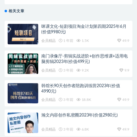
相关文章
咪课文化-短剧项目淘金计划第四期2025年6月
(价值9980元)
会员精品
1 年前
1.5K
49.9
南门录像厅-剪辑实战进阶+创作思维课+适用电
脑剪辑2023年(价值499元)
会员精品
3 年前
9.2K
9.9
韩馆长90天创作者陪跑训练营2023年(价值
4990元)
会员精品
3 年前
18.8K
49.9
瀚文内容创作私密圈2023年(价值2980元)
会员精品
3 年前
6.8K
49.9