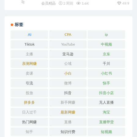
会员精品
2 周前
1.6K
49.9
标签
AI
CPA
ip
Tiktok
YouTube
中视频
主播
亚马逊
京东
亲测网赚
公域
千川
卖课
小白
小红书
引流
微博
快手
投放
抖音
抖音小店
拼多多
新手网赚
无人直播
日入过千
最新网赚
淘宝
热门网赚
直播
直播带货
知乎
知识付费
短视频