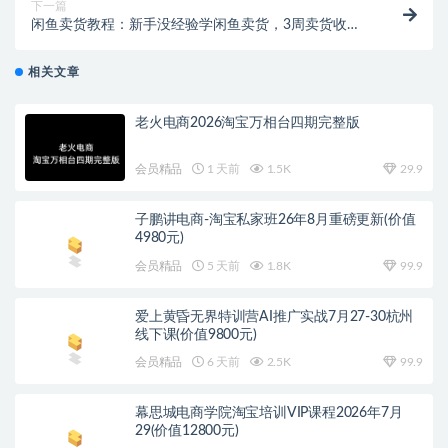
下一篇
闲鱼卖货教程：新手没经验学闲鱼卖货，3周卖货收入2
万（价值889）
相关文章
老火电商2026淘宝万相台四期完整版
会员精品
1 天前
1.5K
29.9
子鹏讲电商-淘宝私家班26年8月重磅更新(价值
4980元)
会员精品
5 天前
1.8K
99.9
爱上黄昏无界特训营AI推广实战7月27-30杭州
线下课(价值9800元)
会员精品
6 天前
2.5K
99.9
幕思城电商学院淘宝培训VIP课程2026年7月
29(价值12800元)