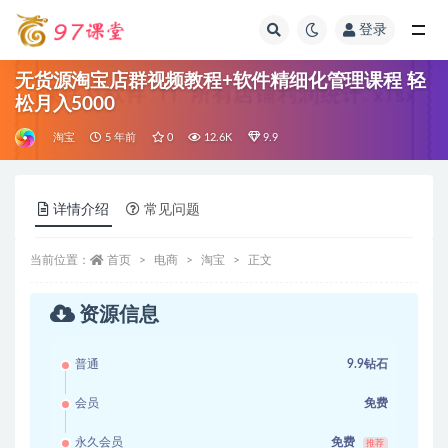
登录
全部
无货源淘宝店群视频教程+软件精细化管理课程 轻
松月入5000
淘宝
5 年前
0
12.6K
9.9
详情介绍
常见问题
当前位置：
首页
电商
淘宝
正文
资源信息
普通
9.9钻石
会员
免费
永久会员
免费
推荐