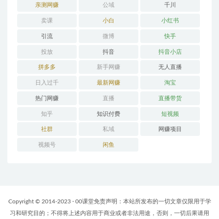
亲测网赚
公域
千川
卖课
小白
小红书
引流
微博
快手
投放
抖音
抖音小店
拼多多
新手网赚
无人直播
日入过千
最新网赚
淘宝
热门网赚
直播
直播带货
知乎
知识付费
短视频
社群
私域
网赚项目
视频号
闲鱼
Copyright © 2014-2023 · 00课堂免责声明：本站所发布的一切文章仅限用于学
习和研究目的；不得将上述内容用于商业或者非法用途，否则，一切后果请用