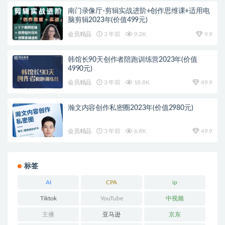
南门录像厅-剪辑实战进阶+创作思维课+适用电
脑剪辑2023年(价值499元)
会员精品
3 年前
9.2K
9.9
韩馆长90天创作者陪跑训练营2023年(价值
4990元)
会员精品
3 年前
18.8K
49.9
瀚文内容创作私密圈2023年(价值2980元)
会员精品
3 年前
6.8K
49.9
标签
AI
CPA
ip
Tiktok
YouTube
中视频
主播
亚马逊
京东