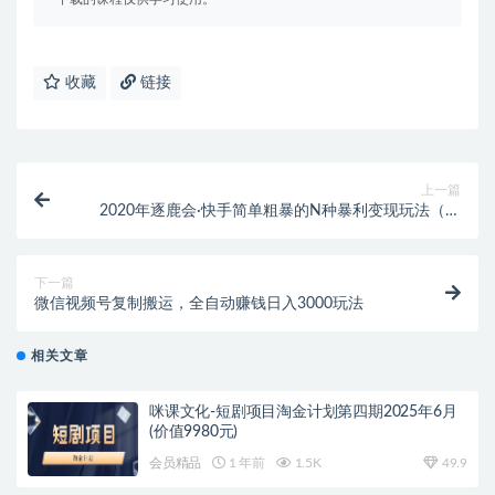
收藏
链接
上一篇
2020年逐鹿会·快手简单粗暴的N种暴利变现玩法（线
下课程录音+文字收费12800元）
下一篇
微信视频号复制搬运，全自动赚钱日入3000玩法
相关文章
咪课文化-短剧项目淘金计划第四期2025年6月
(价值9980元)
会员精品
1 年前
1.5K
49.9