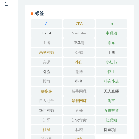
1.
标签
AI
CPA
ip
Tiktok
YouTube
中视频
主播
亚马逊
京东
亲测网赚
公域
千川
卖课
小白
小红书
引流
微博
快手
投放
抖音
抖音小店
拼多多
新手网赚
无人直播
日入过千
最新网赚
淘宝
热门网赚
直播
直播带货
知乎
知识付费
短视频
社群
私域
网赚项目