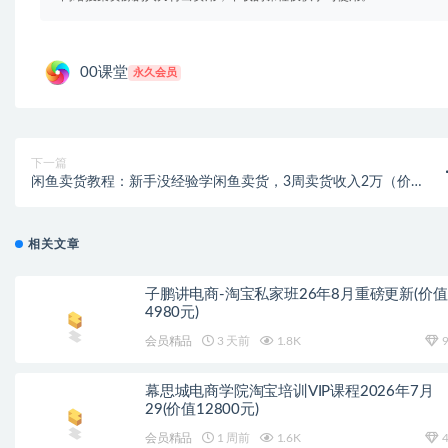
00课堂
永久会员
下一篇
闲鱼卖货教程：新手没经验学闲鱼卖货，3周卖货收入2万（价值
889）
相关文章
子鹏讲电商-淘宝私家班26年8月重磅更新(价值
4980元)
会员精品
3 天前
1.8K
9
幕思城电商学院淘宝培训VIP课程2026年7月
29(价值12800元)
会员精品
1 周前
1.6K
4