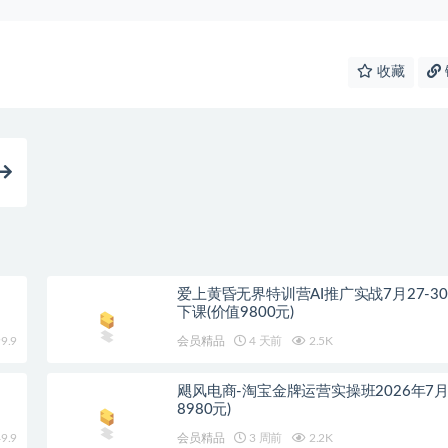
收藏
爱上黄昏无界特训营AI推广实战7月27-3
下课(价值9800元)
9.9
会员精品
4 天前
2.5K
飓风电商-淘宝金牌运营实操班2026年7月
8980元)
9.9
会员精品
3 周前
2.2K