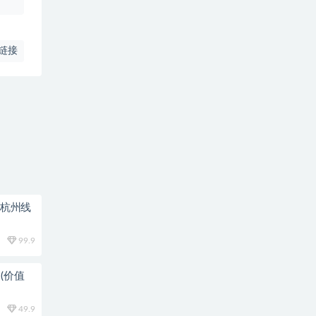
链接
0杭州线
99.9
(价值
49.9