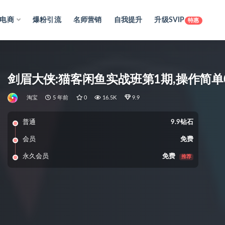
电商
爆粉引流
名师营销
自我提升
升级SVIP
特惠
剑眉大侠:猫客闲鱼实战班第1期,操作简单
淘宝
5 年前
0
16.5K
9.9
普通
9.9钻石
会员
免费
永久会员
免费
推荐