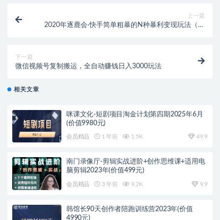
上一篇
2020年逐鹿会·快手简单粗暴的N种暴利变现玩法（线
下课程录音+文字收费12800元）
下一篇
微信视频号复制搬运，全自动赚钱日入3000玩法
相关文章
咪课文化-短剧项目淘金计划第四期2025年6月
(价值9980元)
会员精品
1 年前
1.5K
49.9
南门录像厅-剪辑实战进阶+创作思维课+适用电
脑剪辑2023年(价值499元)
会员精品
3 年前
9.2K
9.9
韩馆长90天创作者陪跑训练营2023年(价值
4990元)