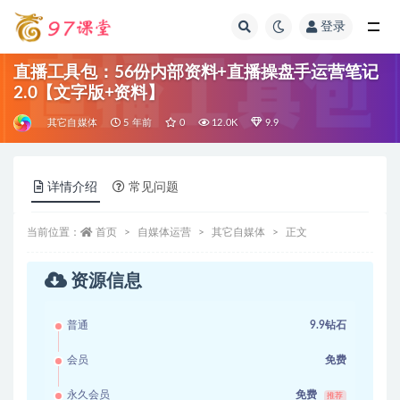
登录
全部
直播工具包：56份内部资料+直播操盘手运营笔记
2.0【文字版+资料】
其它自媒体
5 年前
0
12.0K
9.9
详情介绍
常见问题
当前位置：
首页
自媒体运营
其它自媒体
正文
资源信息
普通
9.9钻石
会员
免费
永久会员
免费
推荐