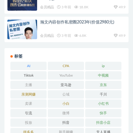
会员精品
3 年前
18.8K
49.9
瀚文内容创作私密圈2023年(价值2980元)
会员精品
3 年前
6.8K
49.9
标签
AI
CPA
ip
Tiktok
YouTube
中视频
主播
亚马逊
京东
亲测网赚
公域
千川
卖课
小白
小红书
引流
微博
快手
投放
抖音
抖音小店
拼多多
新手网赚
无人直播