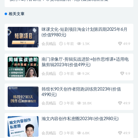
相关文章
咪课文化-短剧项目淘金计划第四期2025年6月
(价值9980元)
会员精品
1 年前
1.5K
49.9
南门录像厅-剪辑实战进阶+创作思维课+适用电
脑剪辑2023年(价值499元)
会员精品
3 年前
9.2K
9.9
韩馆长90天创作者陪跑训练营2023年(价值
4990元)
会员精品
3 年前
18.8K
49.9
瀚文内容创作私密圈2023年(价值2980元)
会员精品
3 年前
6.8K
49.9