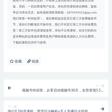
限用于学习和研究目的；不得将上述内容用于商业或者非法用
途，否则，一切后果请用户自负。本站所有课程来自网络，版权
争议与本站无关。如有侵权请联系邮箱：2879294521@qq.com
我们将第一时间处理！。项目教程如涉及其它第三方收费服务环
节，请自行判断项目可操作性，我们不对其它第三方任何收费负
责！第三方软件也请谨慎使用，本站不出售课程，你支付的积分
是本网站的运维成本费用及用户网络搜集资源的人力付出费用，
下载的课程仅供学习使用。
收藏
链接
上一篇
视频号特训营，从零启动视频号30天，全营变现5.5万
元【价值799元】无水印
下一篇
慎行9.2抖音课程：带货玩法解析+无人直播玩法答疑