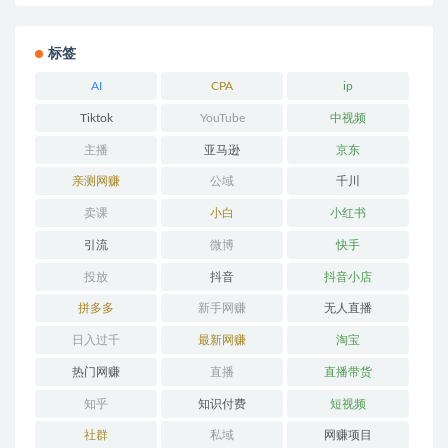
标签
AI
CPA
ip
Tiktok
YouTube
中视频
主播
亚马逊
京东
亲测网赚
公域
千川
卖课
小白
小红书
引流
微博
快手
投放
抖音
抖音小店
拼多多
新手网赚
无人直播
日入过千
最新网赚
淘宝
热门网赚
直播
直播带货
知乎
知识付费
短视频
社群
私域
网赚项目