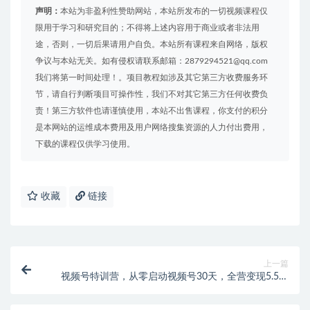
声明：
本站为非盈利性赞助网站，本站所发布的一切视频课程仅
限用于学习和研究目的；不得将上述内容用于商业或者非法用
途，否则，一切后果请用户自负。本站所有课程来自网络，版权
争议与本站无关。如有侵权请联系邮箱：2879294521@qq.com
我们将第一时间处理！。项目教程如涉及其它第三方收费服务环
节，请自行判断项目可操作性，我们不对其它第三方任何收费负
责！第三方软件也请谨慎使用，本站不出售课程，你支付的积分
是本网站的运维成本费用及用户网络搜集资源的人力付出费用，
下载的课程仅供学习使用。
收藏
链接
上一篇
视频号特训营，从零启动视频号30天，全营变现5.5万
元【价值799元】无水印