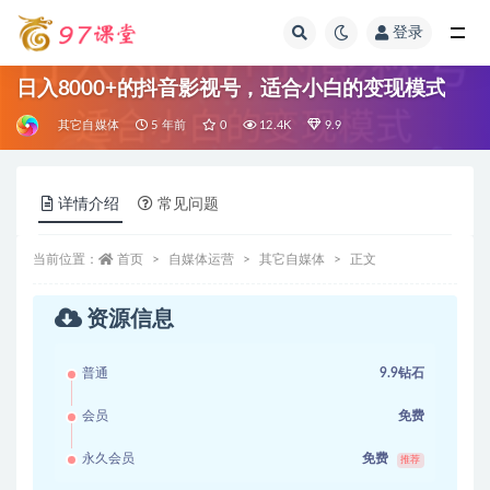
登录
全部
日入8000+的抖音影视号，适合小白的变现模式
其它自媒体
5 年前
0
12.4K
9.9
详情介绍
常见问题
当前位置：
首页
自媒体运营
其它自媒体
正文
资源信息
普通
9.9钻石
会员
免费
永久会员
免费
推荐