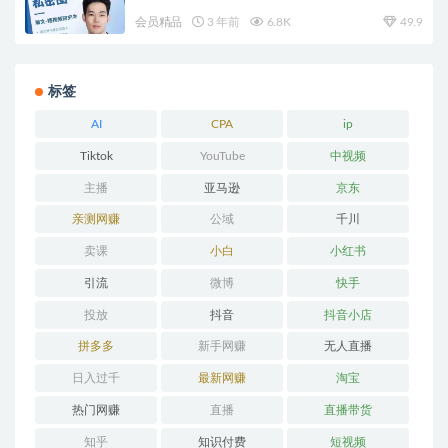
会员精品
3 年前
6.8K
49.9
标签
AI
CPA
ip
Tiktok
YouTube
中视频
主播
亚马逊
京东
亲测网赚
公域
千川
卖课
小白
小红书
引流
微博
快手
投放
抖音
抖音小店
拼多多
新手网赚
无人直播
日入过千
最新网赚
淘宝
热门网赚
直播
直播带货
知乎
知识付费
短视频