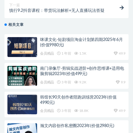
下一篇
慎行9.2抖音课程：带货玩法解析+无人直播玩法答疑
相关文章
咪课文化-短剧项目淘金计划第四期2025年6月
(价值9980元)
会员精品
1 年前
1.5K
49.9
南门录像厅-剪辑实战进阶+创作思维课+适用电
脑剪辑2023年(价值499元)
会员精品
3 年前
9.2K
9.9
韩馆长90天创作者陪跑训练营2023年(价值
4990元)
会员精品
3 年前
18.8K
49.9
瀚文内容创作私密圈2023年(价值2980元)