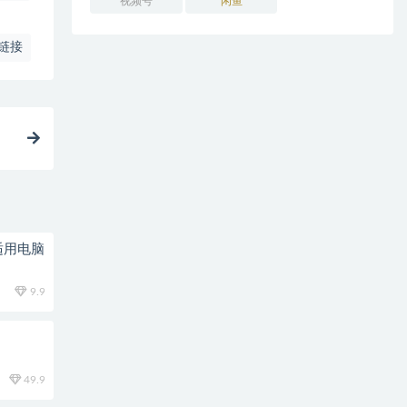
视频号
闲鱼
链接
适用电脑
9.9
49.9