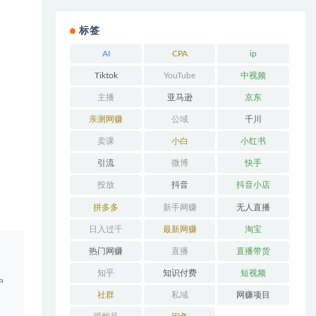
标签
AI
CPA
ip
Tiktok
YouTube
中视频
主播
亚马逊
京东
亲测网赚
公域
千川
卖课
小白
小红书
引流
微博
快手
投放
抖音
抖音小店
拼多多
新手网赚
无人直播
日入过千
最新网赚
淘宝
。
热门网赚
直播
直播带货
知乎
知识付费
短视频
户
社群
私域
网赚项目