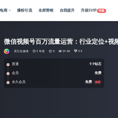
电商
爆粉引流
名师营销
自我提升
升级SVIP
特惠
微信视频号百万流量运营：行业定位+视
其它自媒体
5 年前
0
19.4K
9.9
普通
9.9钻石
会员
免费
永久会员
免费
推荐