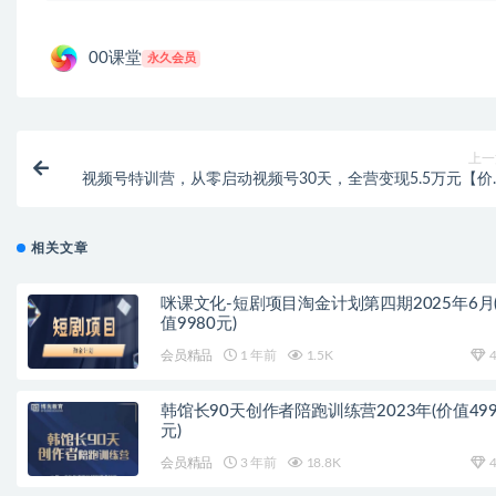
00课堂
永久会员
上一
视频号特训营，从零启动视频号30天，全营变现5.5万元【价
799元】无水
相关文章
咪课文化-短剧项目淘金计划第四期2025年6月
值9980元)
会员精品
1 年前
1.5K
4
韩馆长90天创作者陪跑训练营2023年(价值499
元)
会员精品
3 年前
18.8K
4