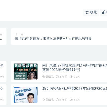
收藏
篇
下一篇
值
慎行9.2抖音课程：带货玩法解析+无人直播玩法答疑
印
(价
南门录像厅-剪辑实战进阶+创作思维课+
剪辑2023年(价值499元)
9.9
会员精品
3 年前
9.2K
0
瀚文内容创作私密圈2023年(价值2980元)
9.9
会员精品
3 年前
6.8K