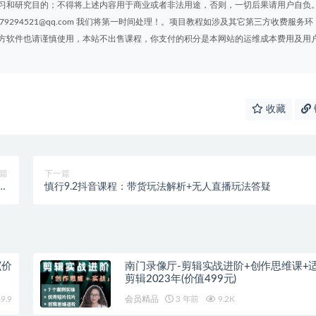
习和研究目的；不得将上述内容用于商业或者非法用途，否则，一切后果请用户自负
294521@qq.com 我们将第一时间处理！。项目教程如涉及其它第三方收费服务环
方软件也请谨慎使用，本站不出售课程，你支付的积分是本网站的运维成本费用及用
收藏
篇
下一篇
值
慎行9.2抖音课程：带货玩法解析+无人直播玩法答疑
印
(价
南门录像厅-剪辑实战进阶+创作思维课+
剪辑2023年(价值499元)
9.9
会员精品
3 年前
9.2K