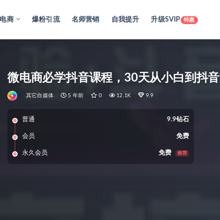
电商
爆粉引流
名师营销
自我提升
升级SVIP
特惠
微电商必学抖音课程，30天从小白到抖
其它自媒体
5 年前
0
12.1K
9.9
普通
9.9钻石
会员
免费
永久会员
免费
推荐