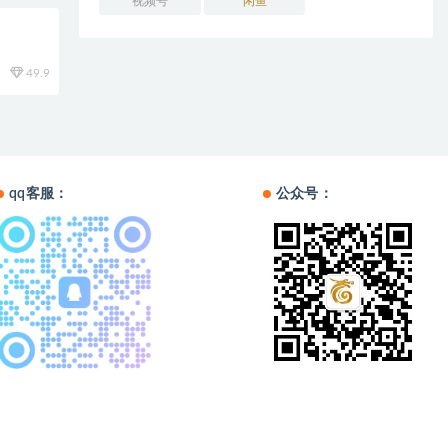
视频号
闲鱼
49.9
qq客服：
公众号：