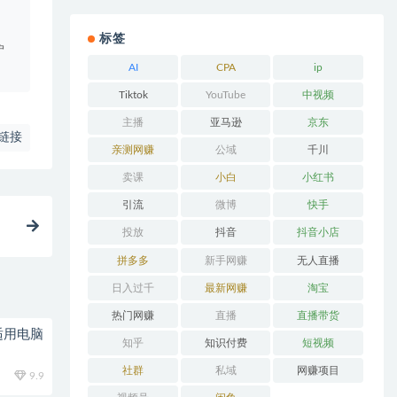
。
标签
户
AI
CPA
ip
Tiktok
YouTube
中视频
主播
亚马逊
京东
链接
亲测网赚
公域
千川
卖课
小白
小红书
引流
微博
快手
投放
抖音
抖音小店
拼多多
新手网赚
无人直播
日入过千
最新网赚
淘宝
热门网赚
直播
直播带货
适用电脑
知乎
知识付费
短视频
社群
私域
网赚项目
9.9