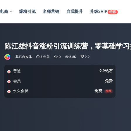
电商
爆粉引流
名师营销
自我提升
升级SVIP
特惠
陈江雄抖音涨粉引流训练营，零基础学习
其它自媒体
5 年前
0
8.8K
9.9
普通
9.9钻石
会员
免费
永久会员
免费
推荐