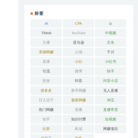
标签
AI
CPA
ip
Tiktok
YouTube
中视频
主播
亚马逊
京东
亲测网赚
公域
千川
卖课
小白
小红书
引流
微博
快手
投放
抖音
抖音小店
拼多多
新手网赚
无人直播
日入过千
最新网赚
淘宝
热门网赚
直播
直播带货
知乎
知识付费
短视频
社群
私域
网赚项目